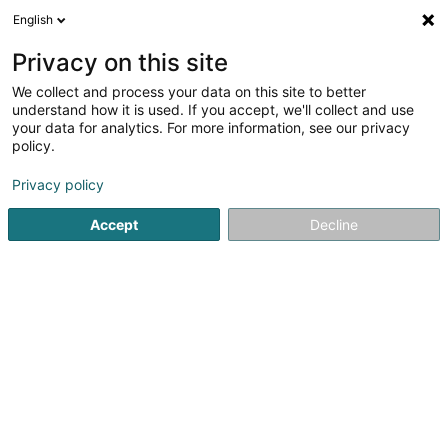
English
FR
Privacy on this site
We collect and process your data on this site to better
understand how it is used. If you accept, we'll collect and use
S.H.S. Sàrl
your data for analytics. For more information, see our privacy
Plafonneur et plâtrier
policy.
Privacy policy
11 Op der Kopp
L-5544
Remich (Réimech)
Accept
Decline
Contact
Services
Inn
Voir le numéro
Email
S'y rendre
Site web
Accueil
Aménagement d'intérieur
Plafonneur et plâtrier