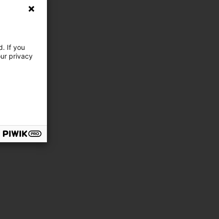
. If you
our privacy