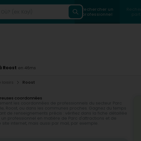
Rechercher un
Reche
professionnel
part
 à Roost
en 46ms
 loisirs
Roost
ombreuses coordonnées
ilement les coordonnées de professionnels du secteur Parc
 ville, Roost, ou dans les communes proches. Gagnez du temps
nt de renseignements précis : vérifiez dans la fiche détaillée
 un professionnel en matière de Parc d'attractions et de
le site internet, mais aussi par mail, par exemple.