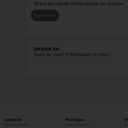
35 Rue de l'Eglise
B-6980
La Roche-en-Ardenne
Itinéraire
OKIDOK SA
Route de Jouy
F-57160
Moulins-lès-Metz
Services
Pratique
E