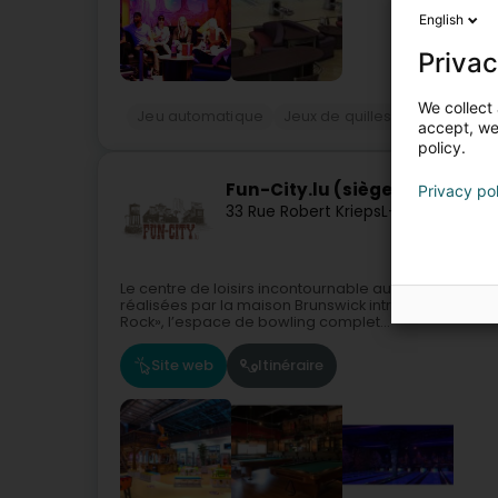
English
Privac
We collect 
Jeu automatique
Jeux de quilles, bowling
Re
accept, we'
policy.
Fun-City.lu (siège social)
Privacy po
33 Rue Robert Krieps
L-4702
Pétange
Le centre de loisirs incontournable au LuxembourgT
réalisées par la maison Brunswick introduisent ce s
Rock», l’espace de bowling complet...
Site web
Itinéraire