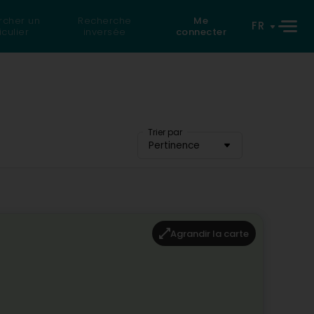
rcher un
Recherche
Me
FR
iculier
inversée
connecter
Trier par
Pertinence
Agrandir la carte