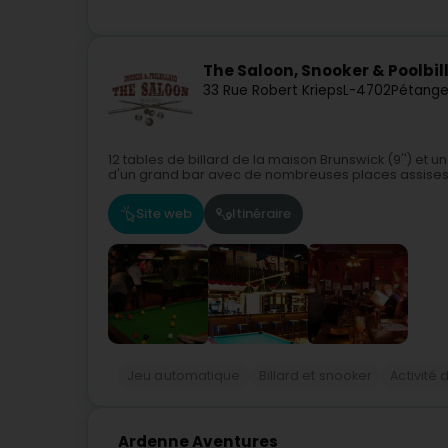
The Saloon, Snooker & Poolbil
33 Rue Robert Krieps
L-4702
Pétange
12 tables de billard de la maison Brunswick (9'') et u
d'un grand bar avec de nombreuses places assises
Site web
Itinéraire
Jeu automatique
Billard et snooker
Activité d
Ardenne Aventures