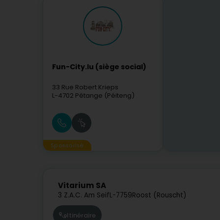
Fun-City.lu (siège social)
33 Rue Robert Krieps
L-4702
Pétange (Péiteng)
Sponsorisé
Vitarium SA
3 Z.A.C. Am Seif
L-7759
Roost (Rouscht)
Itinéraire