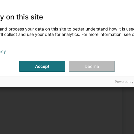
y on this site
and process your data on this site to better understand how it is used
staurant
Jeux de quilles
Parc d'attractions et de loisirs
ll collect and use your data for analytics. For more information, see 
6
30,7 km
licy
 (Péiteng)
Accept
Decline
HE ROCK BY FUN-CITY :14 pistes de bowling ultramodernes
port distrayant à "Fun City“.Comme l’indique son nom «The
Powered by