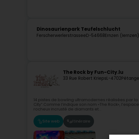
Dinosaurienpark Teufelschlucht
Ferscherwerlerstrassee
D-54668
Ernzen (Iernzen
The Rock by Fun-City.lu
33 Rue Robert Krieps
L-4702
Pétange
14 pistes de bowling ultramodernes réalisées par la 
City“.Comme l’indique son nom «The Rock», l’espac
rocheux incrusté de diamants et...
Site web
Itinéraire