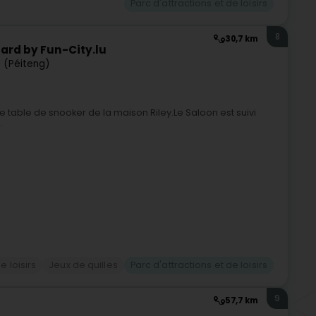
Parc d'attractions et de loisirs
8
30,7 km
lard by Fun-City.lu
 (Péiteng)
ne table de snooker de la maison Riley.Le Saloon est suivi
.
e loisirs
Jeux de quilles
Parc d'attractions et de loisirs
9
57,7 km