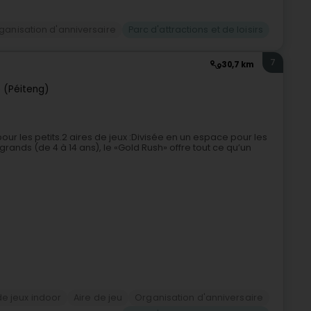
ganisation d'anniversaire
Parc d'attractions et de loisirs
7
30,7 km
 (Péiteng)
pour les petits.2 aires de jeux :Divisée en un espace pour les
grands (de 4 à 14 ans), le «Gold Rush» offre tout ce qu’un
de jeux indoor
Aire de jeu
Organisation d'anniversaire