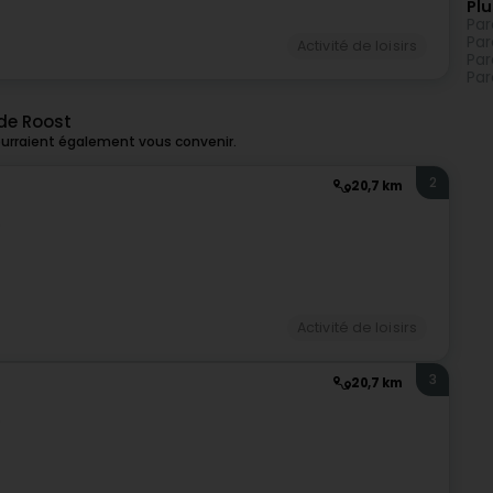
Plu
Par
Par
Activité de loisirs
Par
Par
 de Roost
ourraient également vous convenir.
2
20,7 km
)
Activité de loisirs
3
20,7 km
)