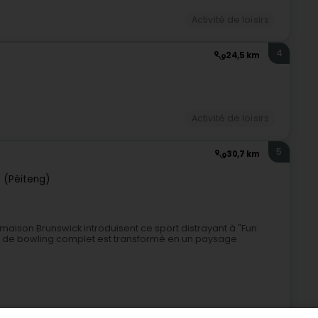
Activité de loisirs
4
24,5 km
)
Activité de loisirs
5
30,7 km
 (Péiteng)
maison Brunswick introduisent ce sport distrayant à "Fun
e de bowling complet est transformé en un paysage