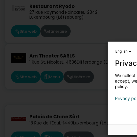
Restaurant Ryodo
27 Rue Raymond Poincaré
L-2342
Luxembourg (Lëtzebuerg)
Site web
Itinéraire
English
Am Theater SARLS
Privac
1 Rue St. Nicolas
L-4636
Differdange (Déifferdang)
We collect 
Site web
Menu
Itinéraire
accept, we'
policy.
Privacy po
Palais de Chine Sàrl
18 Rue de l'Eau
L-1449
Luxembourg (Lëtzebuerg)