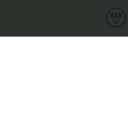
Informations
CGU
Conditions Générales de Ventes
Politique de protection des données personnelles
Mes droits RGPD
Options cookies
n et Multimedia
Culture, loisirs et tourisme
cine et santé
Secteur Privé