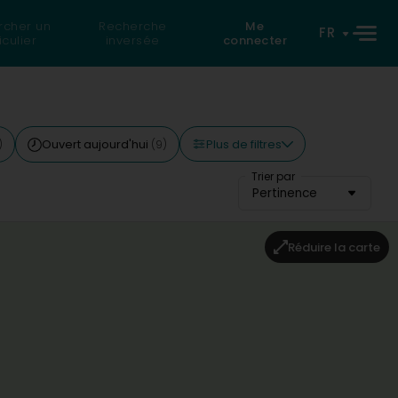
rcher un
Recherche
Me
FR
iculier
inversée
connecter
Plus de filtres
Ouvert aujourd'hui
)
(9)
Trier par
Pertinence
Réduire la carte