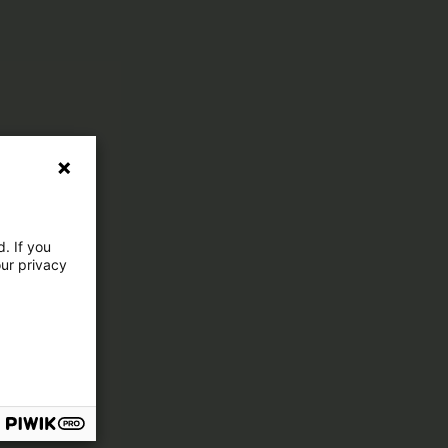
. If you
our privacy