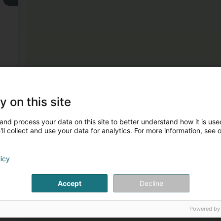
3
y on this site
and process your data on this site to better understand how it is used
ll collect and use your data for analytics. For more information, see 
licy
4
Accept
Decline
Powered by