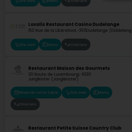
Site web
Menu
Itinéraire
Loxalis Restaurant Casino Dudelange
150 Rue de la Libération
L-3511
Dudelange (Diddeleng
Site web
Menu
Itinéraire
Restaurant Maison des Gourmets
30 Route de Luxembourg
L-6130
Junglinster (Jonglënster)
Réserver votre table
Site web
Menu
Itinéraire
Restaurant Petite Suisse Country Club