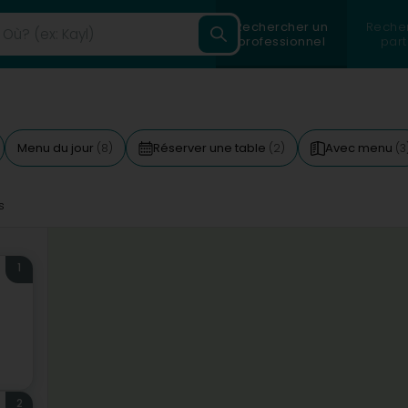
Rechercher un
Reche
professionnel
part
Menu du jour
Réserver une table
Avec menu
(8)
(2)
(3
s
1
2