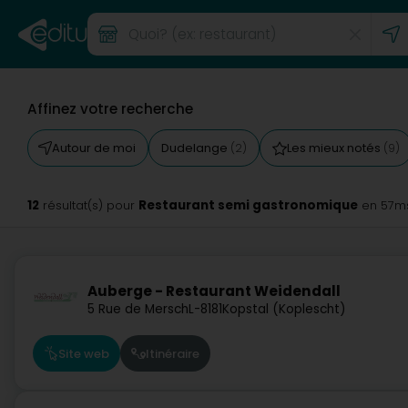
Affinez votre recherche
Autour de moi
Dudelange
Les mieux notés
(2)
(9)
12
Restaurant semi gastronomique
résultat(s) pour
en 57m
Auberge - Restaurant Weidendall
5 Rue de Mersch
L-8181
Kopstal (Koplescht)
Site web
Itinéraire