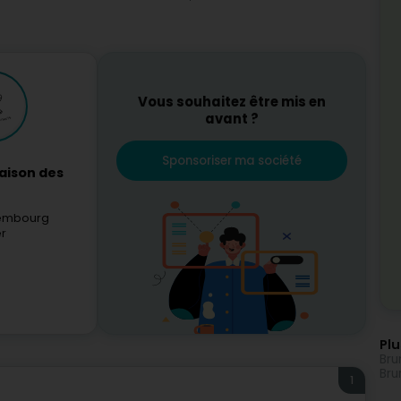
Vous souhaitez être mis en
avant ?
Sponsoriser ma société
aison des
xembourg
er
Plu
Bru
Bru
1