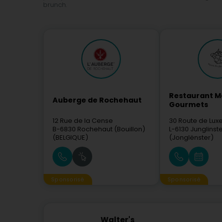
brunch.
Restaurant M
Auberge de Rochehaut
Gourmets
12 Rue de la Cense
30 Route de Lu
B-6830
Rochehaut (Bouillon)
L-6130
Junglinst
(BELGIQUE)
(Jonglënster)
Sponsorisé
Sponsorisé
Walter's