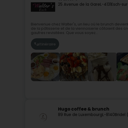
25 Avenue de la Gare
L-4131
Esch-sur
Bienvenue chez Walter's, un lieu où le brunch devien
de la pâtisserie et de la viennoiserie côtoient des 
gaufres revisitées. Que vous soyez...
Itinéraire
Hugo coffee & brunch
89 Rue de Luxembourg
L-8140
Bridel 