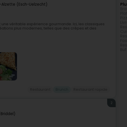
Plu
-Alzette (Esch-Uelzecht)
Bra
Pla
Piz
Liv
t une véritable expérience gourmande. Ici, les classiques
Res
créations plus modernes, telles que des crêpes et des
Cui
Res
Foo
Res
Buf
Restaurant
Brunch
Restaurant rapide
2
(Briddel)