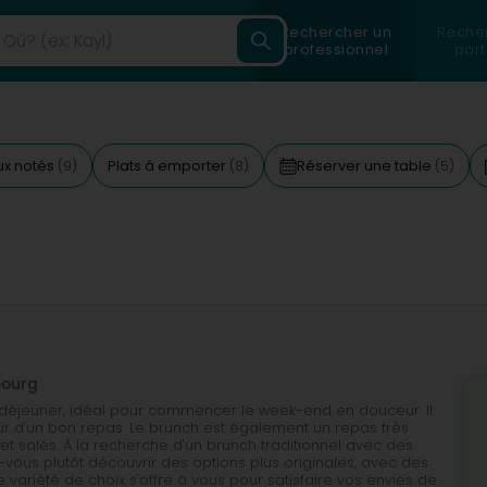
Rechercher un
Reche
professionnel
part
ux notés
Plats à emporter
Réserver une table
(9)
(8)
(5)
bourg
le déjeuner, idéal pour commencer le week-end en douceur. Il
ur d'un bon repas. Le brunch est également un repas très
et salés. À la recherche d'un brunch traditionnel avec des
vous plutôt découvrir des options plus originales, avec des
variété de choix s'offre à vous pour satisfaire vos envies de