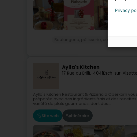
Privacy po
Boulangerie, pâtisserie, confiserie
Pâti
Aylla's Kitchen
17 Rue du Brill
L-4041
Esch-sur-Alzett
Aylla's Kitchen Restaurant & Pizzeria à Oberkorn vo
préparée avec des ingrédients frais et des recettes
variété de plats gourmands, dont des...
Site web
Itinéraire