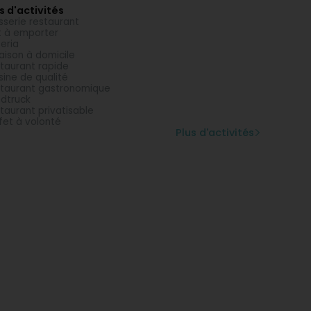
s d'activités
sserie restaurant
t à emporter
zeria
raison à domicile
taurant rapide
sine de qualité
taurant gastronomique
dtruck
taurant privatisable
fet à volonté
Plus d'activités