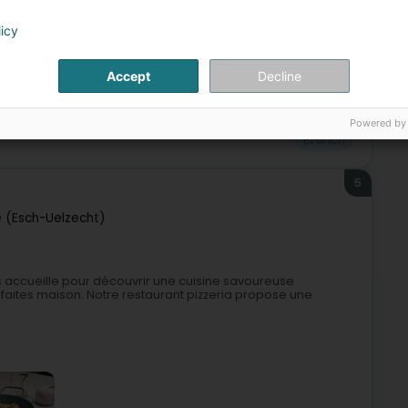
licy
Accept
Decline
sserie artisanale
Salon de thé
Gâteau de communion
Powered by
Brunch
5
e (Esch-Uelzecht)
us accueille pour découvrir une cuisine savoureuse
 faites maison. Notre restaurant pizzeria propose une