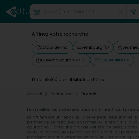
Affinez votre recherche
Autour de moi
Luxembourg
Les mie
(6)
Plus de filtres
Ouvert aujourd'hui
(12)
17
Brunch
résultat(s) pour
en 57ms
Accueil
Restaurant
Brunch
Les meilleures adresses pour un brunch au Luxem
Le
brunch
est un repas qui allie le petit-déjeuner et 
permet de se retrouver en famille ou entre amis, auto
gourmand. Il offre une grande variété de plats, sucrés 
œufs, du bacon, des pancakes et du café, ou préférez-
plats provenant du monde entier ? Au Luxembourg, une 