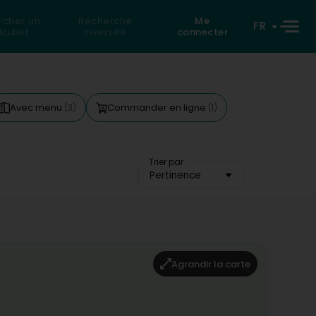
rcher un
Recherche
Me
FR
iculier
inversée
connecter
Avec menu
Commander en ligne
(3)
(1)
Trier par
Pertinence
Agrandir la carte