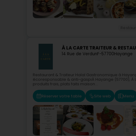
Restaur
À LA CARTE TRAITEUR & RESTA
14 Rue de Verdun
F-57700
Hayange
Restaurant & Traiteur Halal Gastronomique à Hayange
écoresponsable & anti-gaspiÀ Hayange (57700), À L
produits frais, plats faits maison...
Réserver votre table
Site web
Menu