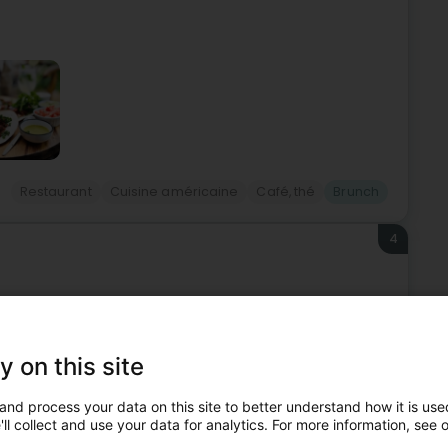
Restaurant
Cuisine américaine
Café, thé
Brunch
4
Pâtisserie est une adresse incontournable pour les
y on this site
herine Kelsen, ancienne comptable reconvertie avec
and process your data on this site to better understand how it is used
ll collect and use your data for analytics. For more information, see 