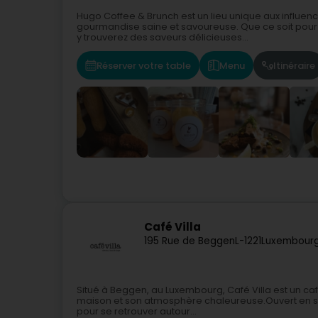
Hugo Coffee & Brunch est un lieu unique aux influenc
gourmandise saine et savoureuse. Que ce soit pour
y trouverez des saveurs délicieuses...
Réserver votre table
Menu
Itinéraire
Café Villa
195 Rue de Beggen
L-1221
Luxembourg
Situé à Beggen, au Luxembourg, Café Villa est un ca
maison et son atmosphère chaleureuse.Ouvert en soir
pour se retrouver autour...