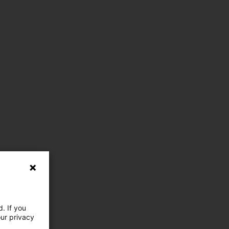
. If you
our privacy