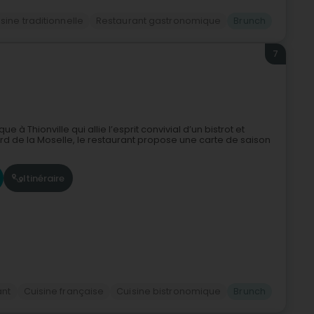
sine traditionnelle
Restaurant gastronomique
Brunch
7
à Thionville qui allie l’esprit convivial d’un bistrot et
d de la Moselle, le restaurant propose une carte de saison
Itinéraire
ant
Cuisine française
Cuisine bistronomique
Brunch