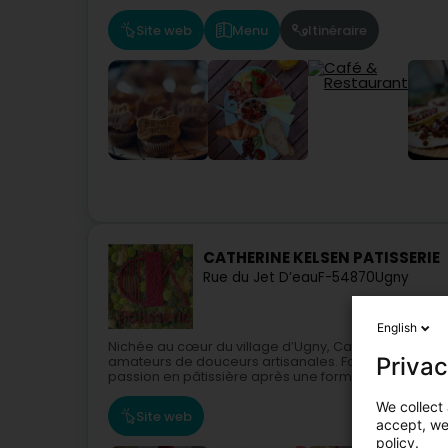
Site web
Menu
Itinéraire
CATHERINE KELSEN PATISSERIE
Rue du Jet D’eau
F-54870
Ugny
English
Nichée au cœur du village d’Ugny, Catherine Kelsen 
Privac
amateurs de douceurs artisanales. Fondée par Cat
passion en pâtissière après une formation à la...
We collect 
Site web
accept, we'
policy.