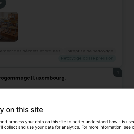
re
tement des déchets et ordures
Entreprise de nettoyage
Nettoyage basse pression
4
érogommage | Luxembourg,
ueAerowash est une entreprise artisanale experte en
y on this site
efficace et respectueuse de l’environnement.Ce
le...
and process your data on this site to better understand how it is used
ll collect and use your data for analytics. For more information, see 