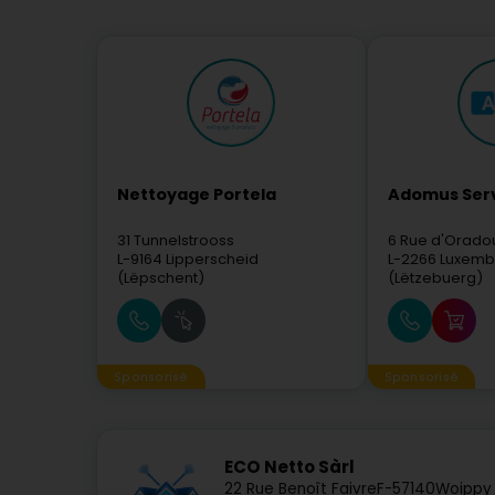
Nettoyage Portela
Adomus Ser
31 Tunnelstrooss
6 Rue d'Orado
L-9164
Lipperscheid
L-2266
Luxemb
(Lëpschent)
(Lëtzebuerg)
Sponsorisé
Sponsorisé
ECO Netto Sàrl
22 Rue Benoît Faivre
F-57140
Woippy