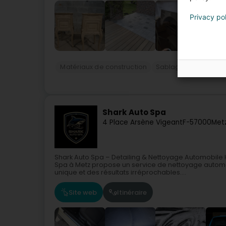
Privacy po
Matériaux de construction
Sablage et métallisa
Shark Auto Spa
4 Place Arsène Vigeant
F-57000
Met
Shark Auto Spa – Detailing & Nettoyage Automobil
Spa à Metz propose un service de nettoyage autom
unique et des résultats irréprochables....
Site web
Itinéraire