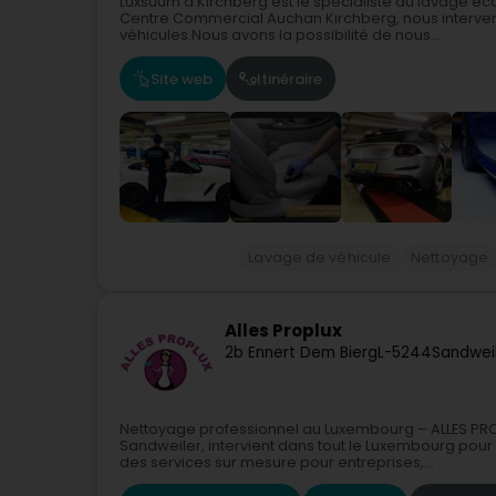
Luxsuum à Kirchberg est le spécialiste du lavage 
Centre Commercial Auchan Kirchberg, nous intervenon
véhicules.Nous avons la possibilité de nous...
Site web
Itinéraire
Lavage de véhicule
Nettoyage
Alles Proplux
2b Ennert Dem Bierg
L-5244
Sandweil
Nettoyage professionnel au Luxembourg – ALLES PR
Sandweiler, intervient dans tout le Luxembourg pou
des services sur mesure pour entreprises,...