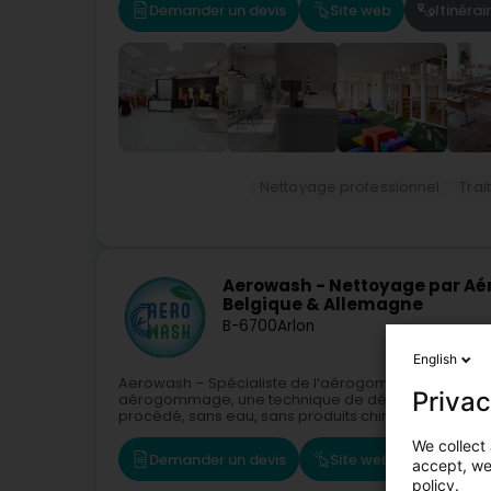
Demander un devis
Site web
Itinérai
Nettoyage professionnel
Trai
Aerowash - Nettoyage par A
Belgique & Allemagne
B-6700
Arlon
English
Aerowash – Spécialiste de l’aérogommage écologiq
Privac
aérogommage, une technique de décapage douce, 
procédé, sans eau, sans produits chimiques et à faib
We collect 
Demander un devis
Site web
accept, we'
policy.