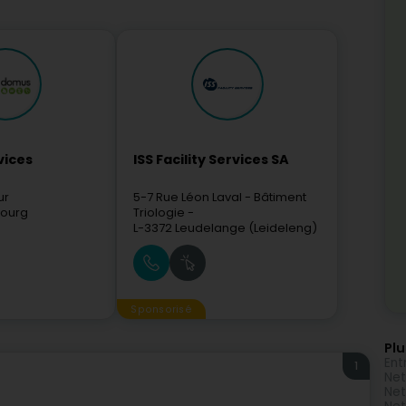
vices
ISS Facility Services SA
ur
5-7 Rue Léon Laval
- Bâtiment
ourg
Triologie -
L-3372
Leudelange (Leideleng)
Sponsorisé
Plu
Ent
1
Net
Net