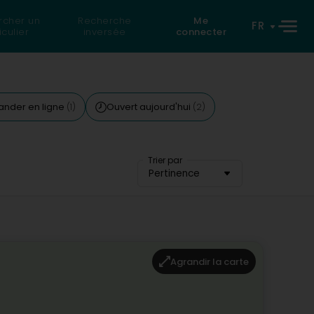
rcher un
Recherche
Me
FR
iculier
inversée
connecter
der en ligne
Ouvert aujourd'hui
(1)
(2)
Trier par
Pertinence
Agrandir la carte