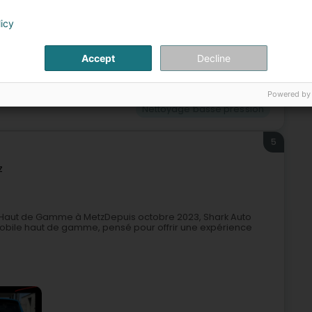
licy
Accept
Decline
tion
Nettoyage professionnel
Restauration de pierres
Powered by
Nettoyage basse pression
5
z
e Haut de Gamme à MetzDepuis octobre 2023, Shark Auto
obile haut de gamme, pensé pour offrir une expérience