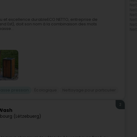
Net
Net
Ne
Net
 et excellence durableECO NETTO, entreprise de
Ne
nd Est), doit son nom à la combinaison des mots
Net
asse...
Net
asse pression
Écologique
Nettoyage pour particulier
2
 Wash
bourg (Lëtzebuerg)