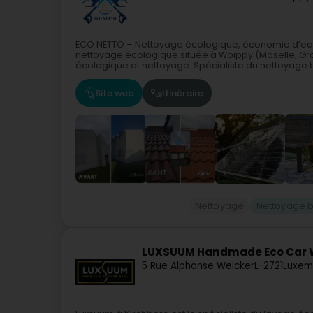
ECO NETTO – Nettoyage écologique, économie d’eau
nettoyage écologique située à Woippy (Moselle, Gra
écologique et nettoyage. Spécialiste du nettoyage b
Site web
Itinéraire
Nettoyage
Nettoyage b
LUXSUUM Handmade Eco Car
5 Rue Alphonse Weicker
L-2721
Luxem