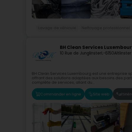
Lavage de véhicule
Nettoyage professionnel
BH Clean Services Luxembou
10 Rue de Junglinster
L-6150
Altlinste
BH Clean Services Luxembourg est une entreprise spé
offrant des solutions adaptées aux besoins des par
complète de services, allant du...
Commander en ligne
Site web
Itinér