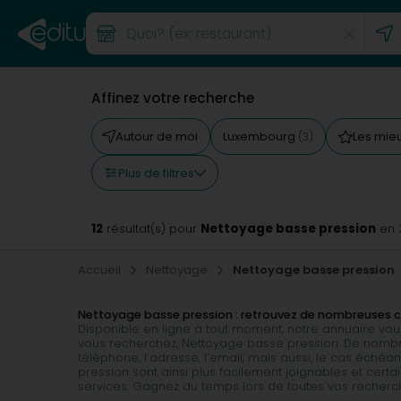
Affinez votre recherche
Autour de moi
Luxembourg
Les mie
(3)
Plus de filtres
12
Nettoyage basse pression
résultat(s) pour
en 
Accueil
Nettoyage
Nettoyage basse pression
Nettoyage basse pression : retrouvez de nombreuses
Disponible en ligne à tout moment, notre annuaire vous 
vous recherchez, Nettoyage basse pression. De nombre
téléphone, l’adresse, l’email, mais aussi, le cas échéan
pression sont ainsi plus facilement joignables et cert
services. Gagnez du temps lors de toutes vos recherch