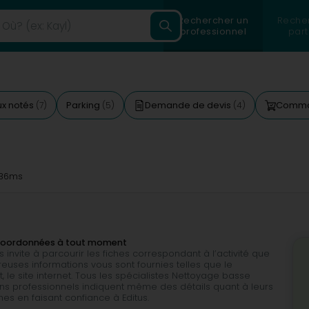
Rechercher un
Reche
professionnel
part
ux notés
Parking
Demande de devis
Comman
(7)
(5)
(4)
36ms
 coordonnées à tout moment
invite à parcourir les fiches correspondant à l’activité que
uses informations vous sont fournies telles que le
t, le site internet. Tous les spécialistes Nettoyage basse
ains professionnels indiquent même des détails quant à leurs
es en faisant confiance à Editus.