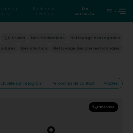
rcher un
Recherche
Me
FR
iculier
inversée
connecter
Site web
Nos réalisations
Nettoyage des façades
oitures
Désinfection
Nettoyage des pierres tombales
ctualité sur Instagram
Personnes de contact
Articles
Itinéraire