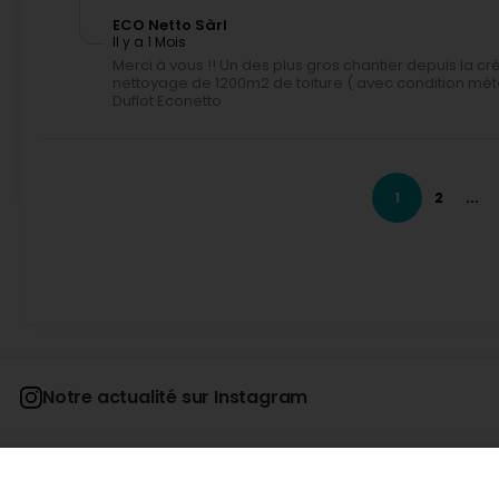
ECO Netto Sàrl
Il y a 1 Mois
Merci à vous !! Un des plus gros chantier depuis la cr
nettoyage de 1200m2 de toiture ( avec condition mé
Duflot Econetto
Jonathan ROTGE
Il y a 1 Mois
1
2
...
Je recommande sans hésiter ! Le nettoyage de notre faç
d’efficacité. Le résultat est vraiment bluffant, la façade a
fin, avec un vrai souci du travail bien fait. Je referai app
vivement ! (Translated by Google) I highly recommend th
efficiently. The result is truly amazing; the facade has reg
start to finish, with a genuine commitment to quality workm
highly recommend them!
ECO Netto Sàrl
Il y a 1 Mois
Notre actualité sur Instagram
Merci à vous pour ces éloges ! C est bien la philosophi
de satisfaire notre clientèle. Bien à vous . M Duflot Ec
jean-baptiste favier
Il y a 2 Mois