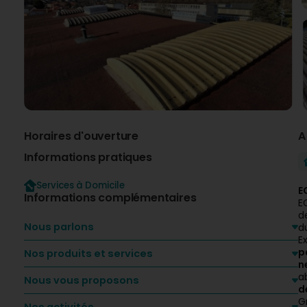
Horaires d'ouverture
A
Informations pratiques
Services à Domicile
E
Informations complémentaires
E
d
Nous parlons
d
E
p
Nos produits et services
n
a
Nous vous proposons
d
G