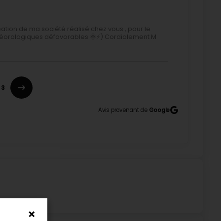
éation de ma société réalisé chez vous , pour le
téorologiques défavorables 🌞⚡) Cordialement M
3
ade a été réalisé rapidement et avec beaucoup
 retrouvé tout son éclat. Très agréable du début à la
el à cette société sans hésiter et je la recommande
Avis provenant de
Google
em! Our facade was cleaned quickly and very
ained all its shine. A very pleasant experience from
anship. I will definitely use this company again and
e de la société de réaliser un travail de qualité et
onetto