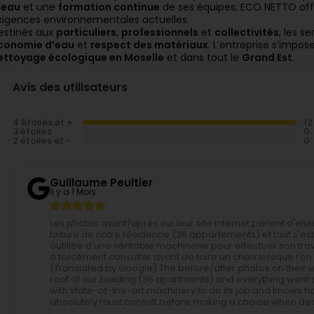
’eau
et une
formation continue
de ses équipes, ECO NETTO offr
xigences environnementales actuelles.
estinés aux
particuliers
,
professionnels
et
collectivités
, les s
conomie d’eau
et
respect des matériaux
. L’entreprise s’imp
ettoyage écologique en Moselle
et dans tout le
Grand Est
.
Avis des utilisateurs
4 étoiles et +
3 étoiles
2 étoiles et -
Guillaume Peultier
Il y a 1 Mois
Les photos avant/après sur leur site internet parlent d'el
toiture de notre résidence (36 appartements) et tout s'est
outillée d'une véritable machinerie pour effectuer son travail
à forcément consulter avant de faire un choix lorsque l'on
(Translated by Google) The before/after photos on their 
roof of our building (36 apartments) and everything went 
with state-of-the-art machinery to do its job and knows how 
absolutely must consult before making a choice when deci