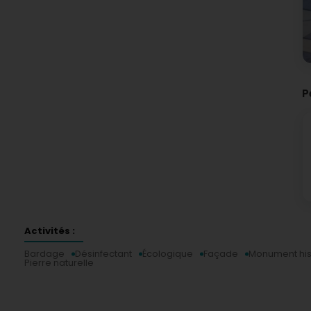
P
Activités :
Bardage
Désinfectant
Écologique
Façade
Monument his
Pierre naturelle