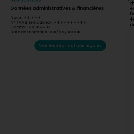
Nos activités
d
Données administratives & financières
e
D
Nace : ∗∗.∗∗∗
é
N° TVA international : ∗∗∗∗∗∗∗∗∗∗
n
Capital : ∗∗ ∗∗∗ €
Date de fondation : ∗∗/∗∗/∗∗∗∗
Voir les informations légales