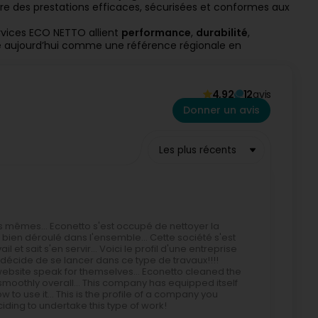
e des prestations efficaces, sécurisées et conformes aux
ervices ECO NETTO allient
performance
,
durabilité
,
ose aujourd’hui comme une référence régionale en
4,92
12
avis
Donner un avis
Les plus récents
les mêmes... Econetto s'est occupé de nettoyer la
 bien déroulé dans l'ensemble... Cette société s'est
 et sait s'en servir... Voici le profil d'une entreprise
 décide de se lancer dans ce type de travaux!!!!
website speak for themselves... Econetto cleaned the
smoothly overall... This company has equipped itself
to use it... This is the profile of a company you
ding to undertake this type of work!