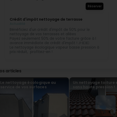
Super travail. Rapide et efficace (Translated by Google) G
Réserver
ECO Netto Sàrl
Il y a 3 Mois
Crédit d'impôt nettoyage de terrasse
Merci pour votre avis et accueil ! Cordialement M Duf
Actualité
Bénéficiez d'un crédit d'impôt de 50% pour le
nettoyage de vos terrasses et allées
Payez seulement 50% de votre facture grâce à l
avance immédiate de crédit d'impôt ! 🎉💶💶
Le nettoyage écologique vapeur basse pression à
prix réduit, profitez-en !
os articles
Le nettoyage écologique au
Un nettoyage toiture 
service de vos surfaces
sans haute pression !