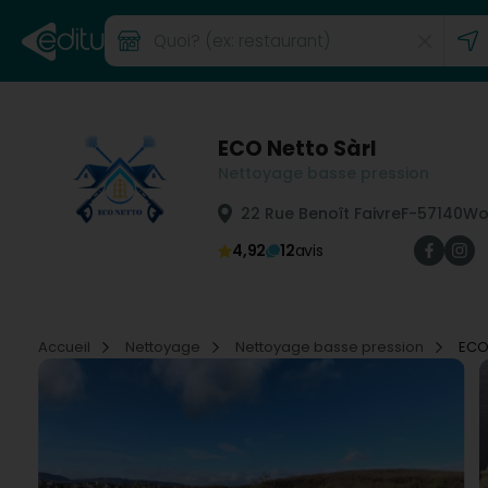
ECO Netto Sàrl
Nettoyage basse pression
22 Rue Benoît Faivre
F-57140
Wo
4,92
12
avis
Accueil
Nettoyage
Nettoyage basse pression
ECO 