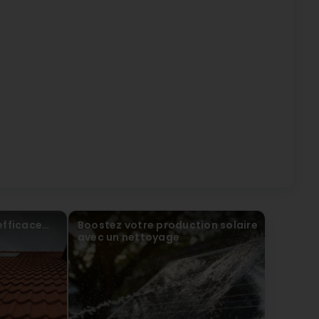
reat work. Quick and efficient.
lot Econetto
efficace…
Boostez votre production solaire
avec un nettoyage