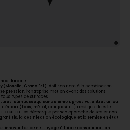
ence durable
 (Moselle, Grand Est)
, doit son nom à la combinaison
se pression
, l’entreprise met en avant des solutions
 tous types de surfaces.
itures
,
démoussage sans chimie agressive
,
entretien de
tériaux ( bois, métal, composite..)
ainsi que dans le
 ECO NETTO se démarque par son approche douce et non
raffitis
, la
désinfection écologique
et la
remise en état
es innovantes de nettoyage à faible consommation