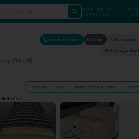
Rechercher un
Reche
professionnel
part
Voir le numéro
Email
S'y rendre
Nettoyage des t
ippy (FRANCE)
Horaires
Avis
Informations légales
Notre a
Netto Sàrl