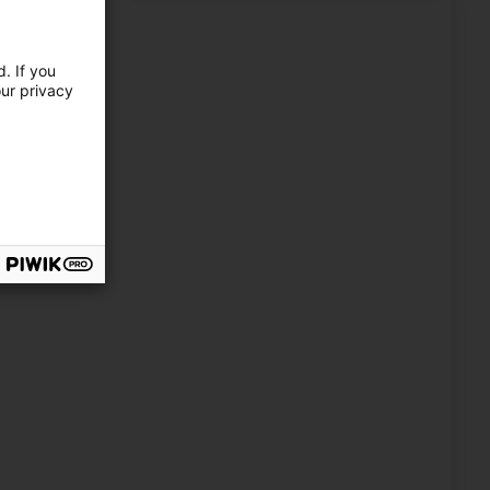
itement réalisé (la toiture est comme neuve). Je
essional person. The work site was left clean and
ecommend them!
. If you
our privacy
ue propre grâce au nettoyage vapeur basse pression
d, impeccable facade! Responsive and punctual!
impeccable ! Réactif et ponctuel !
e façade qui retrouve sa beauté grâce à la vapeur