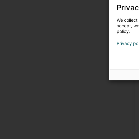
Privac
We collect 
accept, we'
policy.
Privacy po