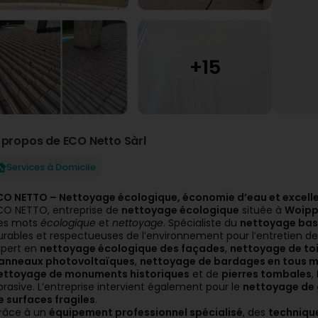
 propos de ECO Netto Sàrl
Services à Domicile
CO NETTO – Nettoyage écologique, économie d’eau et excell
CO NETTO, entreprise de
nettoyage écologique
située à
Woippy
es mots
écologique
et
nettoyage
. Spécialiste du
nettoyage bas
urables et respectueuses de l’environnement pour l’entretien de
xpert en
nettoyage écologique des façades
,
nettoyage de to
anneaux photovoltaïques
,
nettoyage de bardages en tous ma
ettoyage de monuments historiques
et de
pierres tombales
,
brasive. L’entreprise intervient également pour le
nettoyage de g
e surfaces fragiles
.
râce à un
équipement professionnel spécialisé
, des
techniqu