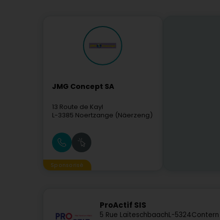
JMG Concept SA
13 Route de Kayl
L-3385
Noertzange (Näerzeng)
Sponsorisé
ProActif SIS
5 Rue Laïteschbaach
L-5324
Contern