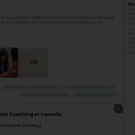
Plu
Coa
For
harageDepuis 1998, ProActif met son expertise artisanale
For
s tout en portant une mission sociale forte axée sur la
For
Con
Bus
Org
Coa
For
For
+18
Réinsertion professionnelle
Accompagnement social
Service aux Collectivités
Atelier de formation
2
ion Coaching et Conseils
madelaine (Rolleng)