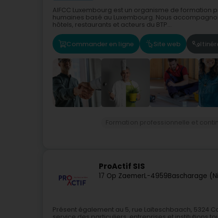
AIFCC Luxembourg est un organisme de formation pr
humaines basé au Luxembourg. Nous accompagnons le
hôtels, restaurants et acteurs du BTP...
Commander en ligne
Site web
Itinér
Formation professionnelle et conti
ProActif SIS
17 Op Zaemer
L-4959
Bascharage (N
Présent également au 5, rue Laïteschbaach, 5324 Con
service des particuliers, entreprises et institutions t