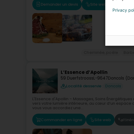
Demander un devis
Site web
Itinérai
Privacy po
Cheminée, poêle
Barb
L’Essence d’Apollin
59 Duerfstrooss
L-9647
Doncols (Do
Localité desservie :
Doncols
L'Essence d'Apollin – Massages, Soins Énergétiques
vers votre lumière intérieure, au cœur d’un espace déd
vous vous accordiez une...
Commander en ligne
Site web
Itinér