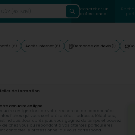
Rechercher un
Reche
professionnel
part
 notés
Accès internet
Demande de devis
Co
(6)
(6)
(1)
telier de formation
notre annuaire en ligne
 annuaire en ligne lors de votre recherche de coordonnées
érentes fiches qui vous sont présentées : adresse, téléphone,
est indiqué. Jour après jour, vous gagnez du temps et pouvez
e de chez vous ou répondant à vos attentes particulières.
ent contacter le professionnel qui vous correspond.