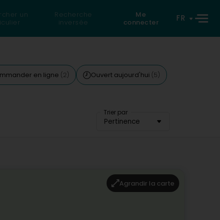
rcher un
Recherche
Me
FR
iculier
inversée
connecter
mmander en ligne
Ouvert aujourd'hui
(2)
(5)
Trier par
Pertinence
Agrandir la carte