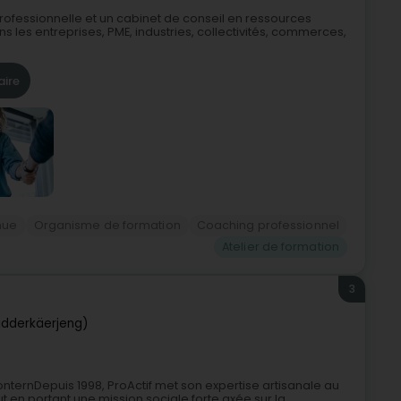
ofessionnelle et un cabinet de conseil en ressources
s entreprises, PME, industries, collectivités, commerces,
aire
nue
Organisme de formation
Coaching professionnel
Atelier de formation
3
idderkäerjeng)
ternDepuis 1998, ProActif met son expertise artisanale au
out en portant une mission sociale forte axée sur la