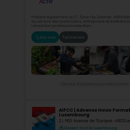
Présent également au 17, Zone Op Zaemer, 4959 Basc
au service des particuliers, entreprises et institution
réinsertion professionnelle.Bien...
Site web
Itinéraire
Service d'assistance professionnel
AIFCC | Advense Innov Format
Luxembourg
Z.I. PED Avenue de l'Europe
L-4802
La
Dessert tout le Luxembourg