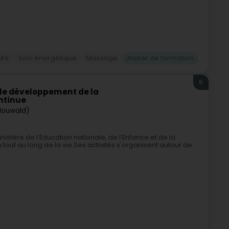
uté
Soin énergétique
Massage
Atelier de formation
6
r le développement de la
ntinue
Houwald)
nistère de l’Education nationale, de l’Enfance et de la
tout au long de la vie.Ses activités s'organisent autour de