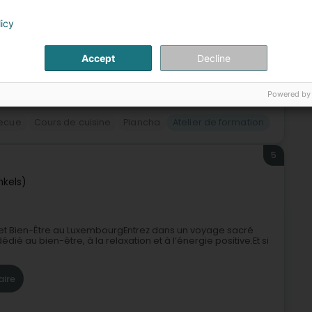
re
licy
Accept
Decline
Powered by
ecue
Cours de cuisine
Plancha
Atelier de formation
5
nkels)
 et Bien-Être au LuxembourgEntrez dans un voyage sacré
ié au bien-être, à la relaxation et à l’énergie positive.Et si
aire