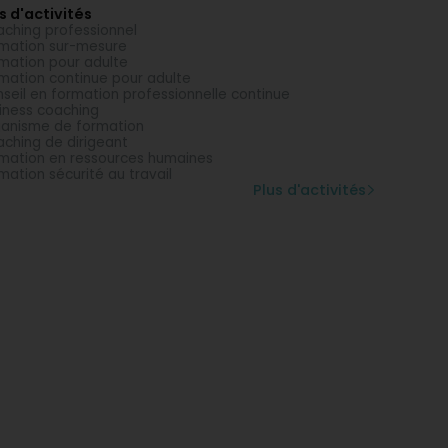
s d'activités
ching professionnel
mation sur-mesure
mation pour adulte
mation continue pour adulte
seil en formation professionnelle continue
iness coaching
anisme de formation
ching de dirigeant
mation en ressources humaines
mation sécurité au travail
Plus d'activités