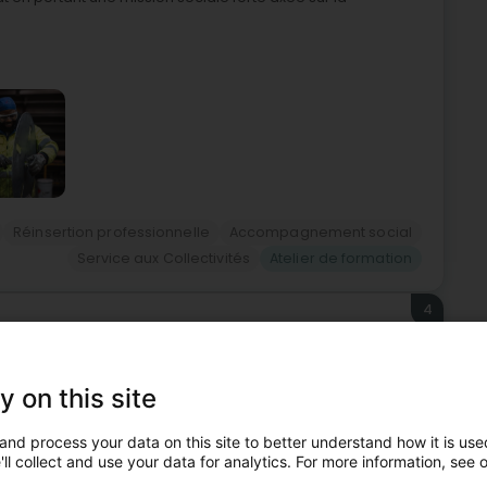
Réinsertion professionnelle
Accompagnement social
Service aux Collectivités
Atelier de formation
4
ch)
y on this site
oerich) spécialisée dans la vente de barbecues et
and process your data on this site to better understand how it is used
ment de l'entretien et du nettoyage de votre
u...
ll collect and use your data for analytics. For more information, see 