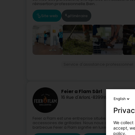
réinsertion professionnelle.Bien...
Site web
Itinéraire
Service d'assistance professionnel
Feier a Flam Sàrl
16 Rue d'Arlon
L-8399
Windhof (Koeri
English
Privac
Feier a Flam est une entreprise située à Windhof (K
We collect 
accessoires de grillades. Nous nous occupons égale
barbecue.Feier a Flam signifie en luxembourgeois "Fe
accept, we'
policy.