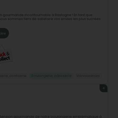
on gourmande incontournable à Bastogne ! En tant que
ous sommes fiers de satisfaire vos envies les plus sucrées
aire
erie, confiserie
Boulangerie, pâtisserie
Viennoiseries
4
extension gourmande de notre boulangerie emblématique à