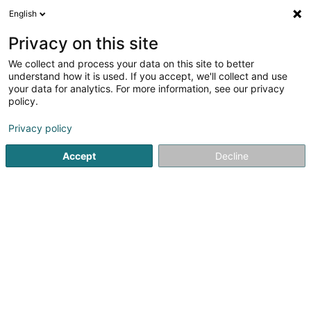
English
FR
Privacy on this site
We collect and process your data on this site to better
Réalisations Immobilières Dudelange
understand how it is used. If you accept, we'll collect and use
(Siège social)
your data for analytics. For more information, see our privacy
policy.
Promotion immobilière
Privacy policy
4 Am Duerf
L-3436
Dudelange (Diddeleng)
Accept
Decline
Voir le numéro
S'y rendre
Accueil
Promotion immobilière
Réalisations Immobilières