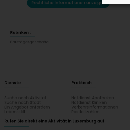
Rechtliche Informationen anzeigen
Rubriken :
Bauträgergeschäfte
Dienste
Praktisch
Suche nach Aktivität
Notdienst Apotheken
Suche nach Stadt
Notdienst Kliniken
Ein Angebot anfordern
Verkehrsinformationen
Lebensstill
Postleitzahlen
Rufen Sie direkt eine Aktivität in Luxemburg auf