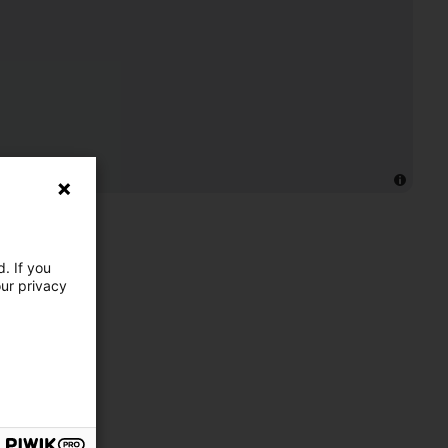
. If you
our privacy