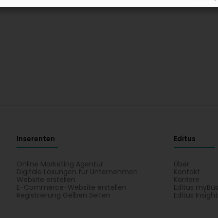
Inserenten
Editus
Online Marketing Agentur
Über
Digitale Lösungen für Unternehmen
Kontakt
Website erstellen
Karriere
E-Commerce-Website erstellen
Editus myBus
Registrierung Gelben Seiten
Editus Insigh