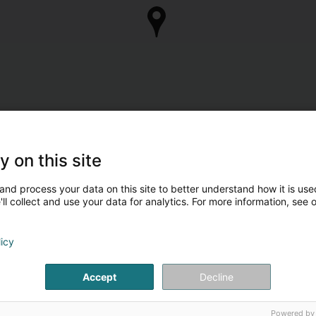
y on this site
and process your data on this site to better understand how it is used
ll collect and use your data for analytics. For more information, see 
licy
Accept
Decline
Powered by