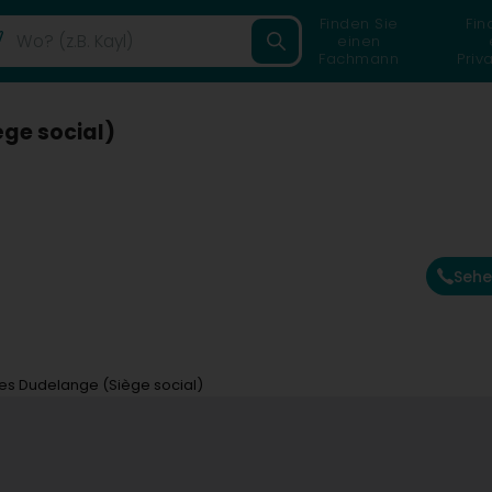
Finden Sie
Fin
einen
Fachmann
Priv
ège social)
Sehe
res Dudelange (Siège social)