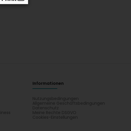
Informationen
Nutzungsbedingungen
Allgemeine Geschäftsbedingungen
Datenschutz
iness
Meine Rechte DSGVO
t
Cookies-Einstellungen