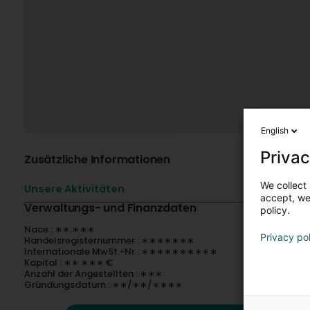
English
Privac
Zusätzliche Informationen
We collect 
Unsere Aktivitäten
accept, we'
Verwaltungs- und Finanzdaten
policy.
Nace : ∗∗.∗∗∗
Privacy po
Handelsregisternummer : ∗∗∗∗∗∗∗
Internationale MwSt.-Nr : ∗∗∗∗∗∗∗∗∗∗
Kapital : ∗∗ ∗∗∗ €
Anzahl der Angestellten : ∗∗∗
Gründungsdatum : ∗∗/∗∗/∗∗∗∗