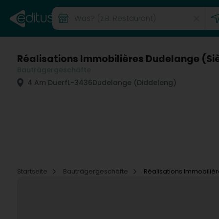
Réalisations Immobilières Dudelange (Si
Bauträgergeschäfte
4 Am Duerf
L-3436
Dudelange (Diddeleng)
Startseite
Bauträgergeschäfte
Réalisations Immobiliè