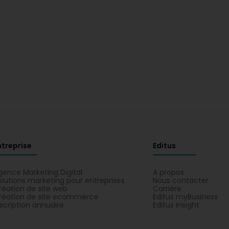
ntreprise
Editus
gence Marketing Digital
A propos
olutions marketing pour entreprises
Nous contacter
réation de site web
Carrière
réation de site ecommerce
Editus myBusiness
nscription annuaire
Editus Insight