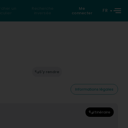
rcher un
Recherche
Me
FR
iculier
inversée
connecter
S'y rendre
Informations légales
Itinéraire