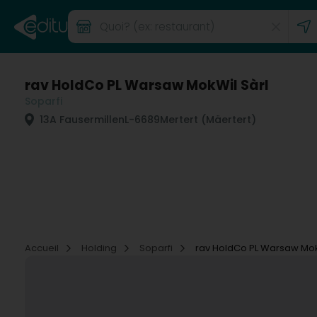
rav HoldCo PL Warsaw MokWil Sàrl
Soparfi
13A Fausermillen
L-6689
Mertert (Mäertert)
Accueil
Holding
Soparfi
rav HoldCo PL Warsaw Mok