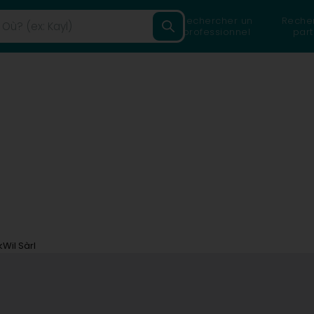
Rechercher un
Reche
professionnel
part
Wil Sàrl