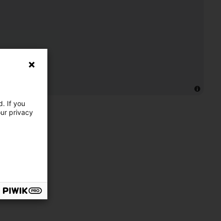
. If you
our privacy