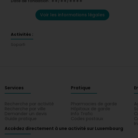
Date de fondation : ∗∗/∗∗/∗∗∗∗
Voir les informations légales
Activités :
Soparfi
Services
Pratique
E
Recherche par activité
Pharmacies de garde
A
Recherche par ville
Hôpitaux de garde
S
Demander un devis
Info Trafic
C
Guide pratique
Codes postaux
C
I
Accédez directement à une activité sur Luxembourg