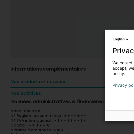
English
Privac
We collect 
Informations complémentaires
accept, we'
policy.
Nos produits et services
Privacy po
Nos activités
Données administratives & financières
Nace : ∗∗.∗∗∗
N° Registre du commerce : ∗∗∗∗∗∗∗
N° TVA international : ∗∗∗∗∗∗∗∗∗∗
Capital : ∗∗ ∗∗∗ €
Nombre d'employés : ∗∗∗