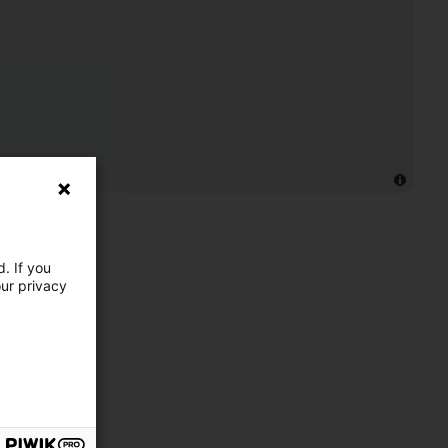
. If you
our privacy