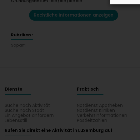
Gründungsdatum : ∗∗/∗∗/∗∗∗∗
Rechtliche Informationen anzeigen
Rubriken :
Soparfi
Dienste
Praktisch
Suche nach Aktivität
Notdienst Apotheken
Suche nach Stadt
Notdienst Kliniken
Ein Angebot anfordern
Verkehrsinformationen
Lebensstill
Postleitzahlen
Rufen Sie direkt eine Aktivität in Luxemburg auf