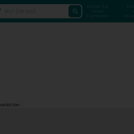
Finden Sie
Fin
einen
Fachmann
Priv
okWil Sàrl