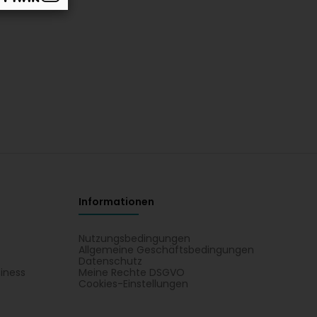
Informationen
Nutzungsbedingungen
Allgemeine Geschäftsbedingungen
Datenschutz
iness
Meine Rechte DSGVO
t
Cookies-Einstellungen