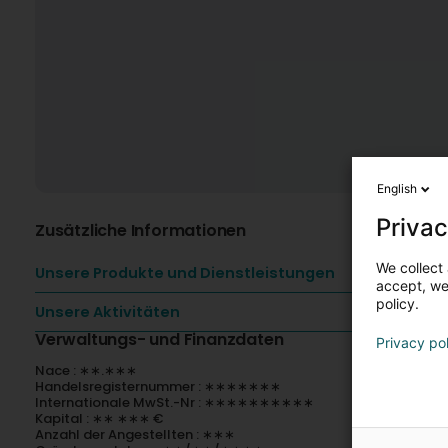
English
Privac
Zusätzliche Informationen
We collect 
Unsere Produkte und Dienstleistungen
accept, we'
policy.
Unsere Aktivitäten
Verwaltungs- und Finanzdaten
Privacy po
Nace : ∗∗.∗∗∗
Handelsregisternummer : ∗∗∗∗∗∗∗
Internationale MwSt.-Nr : ∗∗∗∗∗∗∗∗∗∗
Kapital : ∗∗ ∗∗∗ €
Anzahl der Angestellten : ∗∗∗