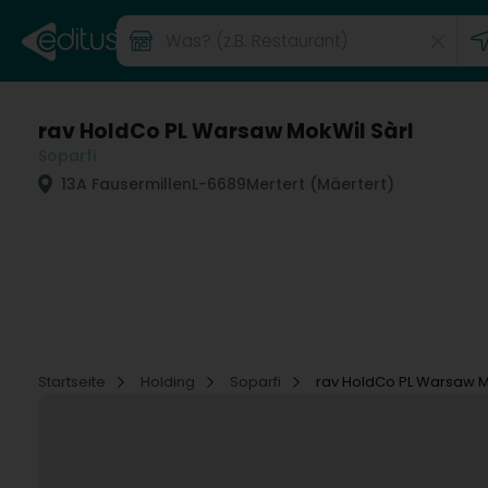
rav HoldCo PL Warsaw MokWil Sàrl
Soparfi
13A Fausermillen
L-6689
Mertert (Mäertert)
Startseite
Holding
Soparfi
rav HoldCo PL Warsaw M