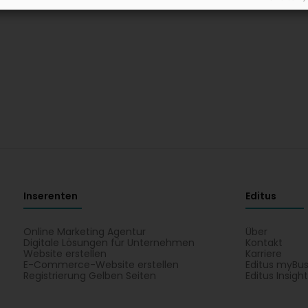
Inserenten
Editus
Online Marketing Agentur
Über
Digitale Lösungen für Unternehmen
Kontakt
Website erstellen
Karriere
E-Commerce-Website erstellen
Editus myBus
Registrierung Gelben Seiten
Editus Insigh