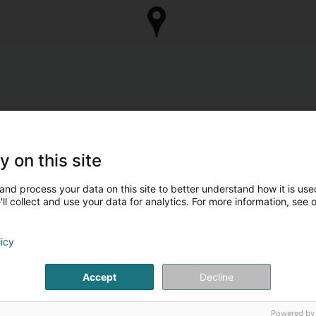
y on this site
and process your data on this site to better understand how it is used
ll collect and use your data for analytics. For more information, see 
licy
Accept
Decline
Powered by