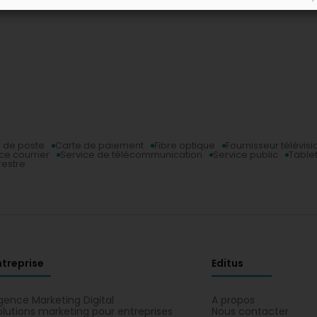
 de poste
Carte de paiement
Fibre optique
Fournisseur télévisi
ce courrier
Service de télécommunication
Service public
Table
restre
ntreprise
Editus
gence Marketing Digital
A propos
olutions marketing pour entreprises
Nous contacter