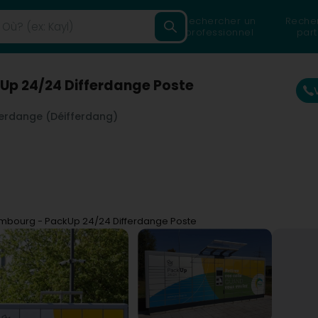
Rechercher un
Reche
professionnel
part
Up 24/24 Differdange Poste
ferdange (Déifferdang)
mbourg - PackUp 24/24 Differdange Poste