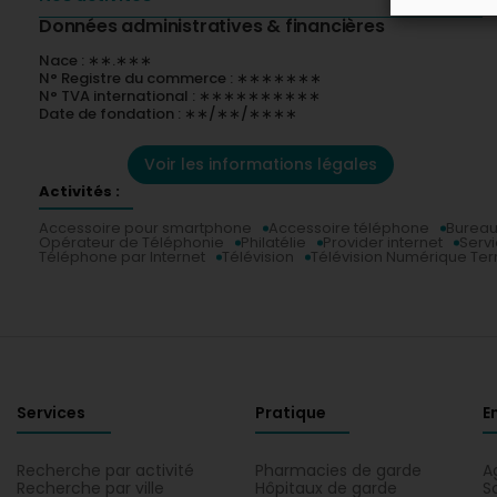
Données administratives & financières
Nace : ∗∗.∗∗∗
N° Registre du commerce : ∗∗∗∗∗∗∗
N° TVA international : ∗∗∗∗∗∗∗∗∗∗
Date de fondation : ∗∗/∗∗/∗∗∗∗
Voir les informations légales
Activités :
Accessoire pour smartphone
Accessoire téléphone
Bureau
Opérateur de Téléphonie
Philatélie
Provider internet
Servi
Téléphone par Internet
Télévision
Télévision Numérique Ter
Services
Pratique
E
Recherche par activité
Pharmacies de garde
A
Recherche par ville
Hôpitaux de garde
S