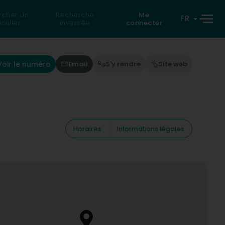
rcher un
Recherche
Me
FR
iculier
inversée
connecter
Voir le numéro
Email
S'y rendre
Site web
Horaires
Informations légales