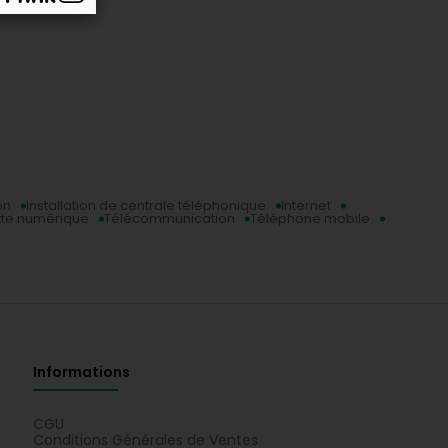
on
Installation de centrale téléphonique
Internet
tte numérique
Télécommunication
Téléphone mobile
Informations
CGU
Conditions Générales de Ventes