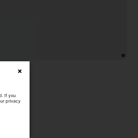
. If you
our privacy