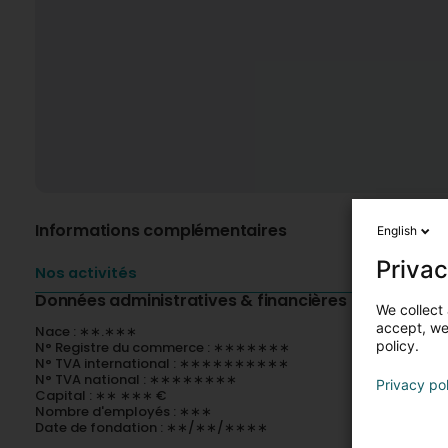
Informations complémentaires
English
Privac
Nos activités
Données administratives & financières
We collect 
accept, we'
Nace : ∗∗.∗∗∗
policy.
N° Registre du commerce : ∗∗∗∗∗∗∗
N° TVA international : ∗∗∗∗∗∗∗∗∗∗
N° TVA national : ∗∗∗∗∗∗∗∗
Privacy po
Capital : ∗∗ ∗∗∗ €
Nombre d'employés : ∗∗∗
Date de fondation : ∗∗/∗∗/∗∗∗∗