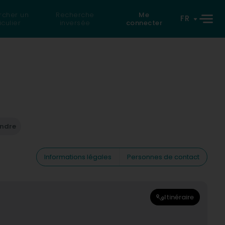
rcher un
Recherche
Me
FR
iculier
inversée
connecter
endre
Informations légales
Personnes de contact
Itinéraire