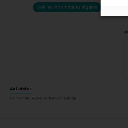
Voir les informations légales
P
Activités :
Carrelage
Détaillant en carrelage