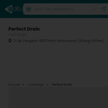
Perfect Drain
Carrelage
3 Op Zengen
L-8557
Petit-Nobressart (Kleng-Elcher)
Accueil
Carrelage
Perfect Drain