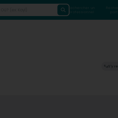
Rechercher un
Reche
professionnel
part
S'y r