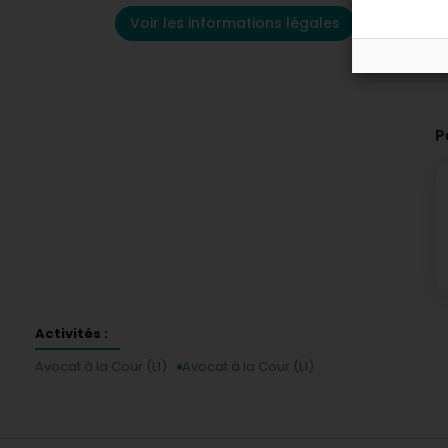
Voir les informations légales
P
Activités :
Avocat à la Cour (L1)
Avocat à la Cour (L1)