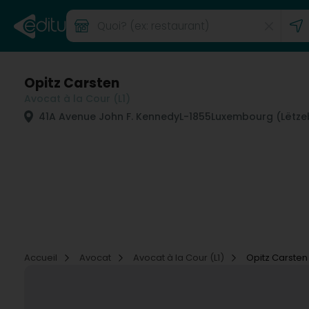
Opitz Carsten
Avocat à la Cour (L1)
41A Avenue John F. Kennedy
L-1855
Luxembourg (Lëtze
Accueil
Avocat
Avocat à la Cour (L1)
Opitz Carsten