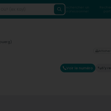
Rechercher un
Reche
professionnel
part
buerg)
Afficher
Voir le numéro
S'y r