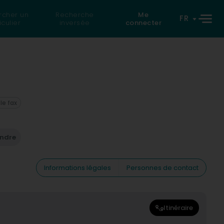
rcher un
Recherche
Me
FR
iculier
inversée
connecter
 le fax
endre
Informations légales
Personnes de contact
Itinéraire