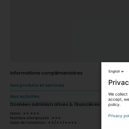
English
Informations complémentaires
Privac
Nos produits et services
We collect 
Nos activités
accept, we'
Données administratives & financières
policy.
Nace : ∗∗.∗∗∗
Privacy po
Nombre d'employés : ∗∗∗
Date de fondation : ∗∗/∗∗/∗∗∗∗