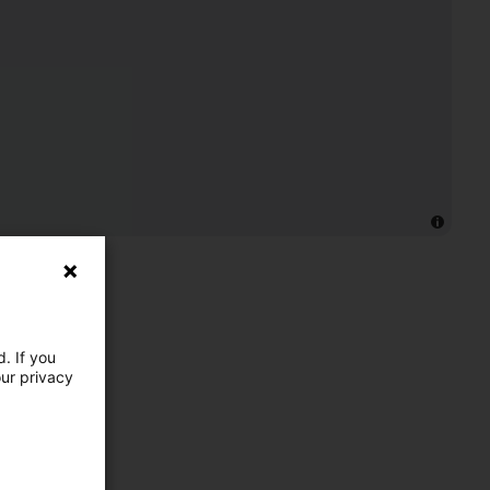
. If you
our privacy