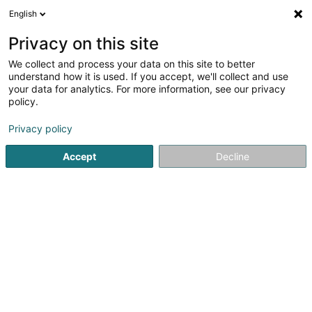
English
FR
Privacy on this site
We collect and process your data on this site to better
Novahealthdistribution (Nhd) Sàrl
understand how it is used. If you accept, we'll collect and use
your data for analytics. For more information, see our privacy
Equipement d'équitation
policy.
63 Rue de la Forêt
L-3317
Bergem (Biergem)
Privacy policy
Accept
Decline
Voir le numéro
S'y rendre
Accueil
Equipement d'équitation
Novahealthdistribution (