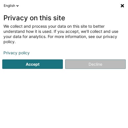
English
FR
Privacy on this site
We collect and process your data on this site to better
understand how it is used. If you accept, we'll collect and use
MyKine - Cabinet de
your data for analytics. For more information, see our privacy
kinésithérapie
policy.
Kinésithérapeute
Privacy policy
4,94
18
avis
Accept
Decline
130 Route de Luxembourg
L-9125
Schieren (Schieren)
Contact
Notre équi
Voir le numéro
Email
S'y rendre
Site web
Accueil
Kinésithérapeute
MyKine - Cabinet de kinésithéra