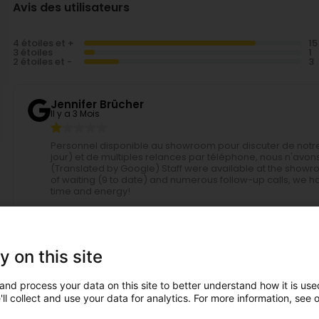
Avis des utilisateurs
4 étoiles et +
3 étoiles
2 étoiles et -
Jennifer Brücher
Il y a 3 Mois
Personnel disponible au showroom pour discuter de notre 
jour) et de multiples relances par téléphone, nous n'avon
(Translated by Google) Staff were available at the showro
of waiting (9 to date) and numerous follow-up calls, we 
time and energy!
Liam Depiereux
Il y a 10 Mois
y on this site
(Translated by Google) Axel is the best worker I know! I
sites. (Original) Axel le meilleur ouvrier que je connaiss
and process your data on this site to better understand how it is used
ll collect and use your data for analytics. For more information, see 
Luc Corbellari
Il y a 1 Année(s)