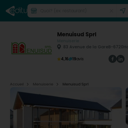
Menuisud Sprl
Menuiserie
83 Avenue de la Gare
B-6720
H
4,16
19
avis
Accueil
Menuiserie
Menuisud Sprl