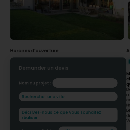
Horaires d'ouverture
A
Demander un devis
M
c
Nom du projet :
q
D
m
c
N
L
dé
V