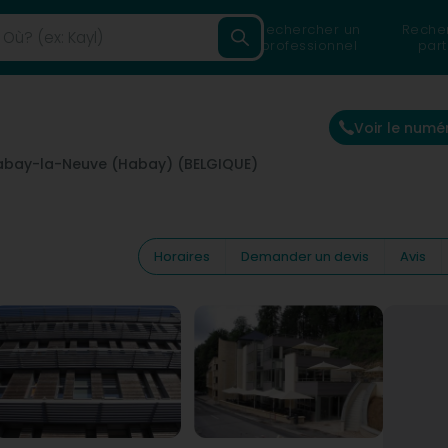
Rechercher un
Reche
professionnel
part
Voir le numé
abay-la-Neuve (Habay) (BELGIQUE)
Horaires
Demander un devis
Avis