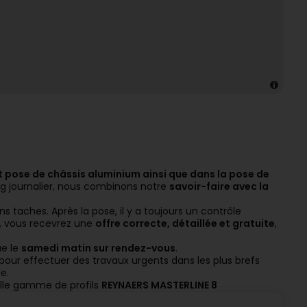
et pose de châssis aluminium ainsi que dans la pose de
ng journalier, nous combinons notre
savoir-faire avec la
s taches. Après la pose, il y a toujours un contrôle
e, vous recevrez une
offre correcte, détaillée et gratuite
,
ue le
samedi matin sur rendez-vous
.
ur effectuer des travaux urgents dans les plus brefs
le.
velle gamme de profils
REYNAERS MASTERLINE 8