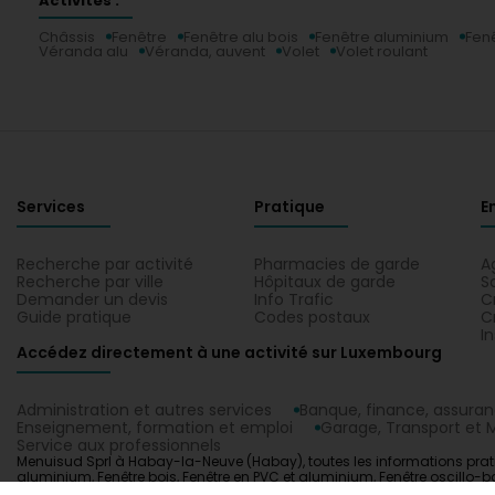
Activités :
Châssis
Fenêtre
Fenêtre alu bois
Fenêtre aluminium
Fenê
Véranda alu
Véranda, auvent
Volet
Volet roulant
Services
Pratique
E
Recherche par activité
Pharmacies de garde
A
Recherche par ville
Hôpitaux de garde
S
Demander un devis
Info Trafic
C
Guide pratique
Codes postaux
C
I
Accédez directement à une activité sur Luxembourg
Administration et autres services
Banque, finance, assura
Enseignement, formation et emploi
Garage, Transport et M
Service aux professionnels
Menuisud Sprl à Habay-la-Neuve (Habay), toutes les informations pratique
aluminium, Fenêtre bois, Fenêtre en PVC et aluminium, Fenêtre oscillo-bat
Sprl sur un plan à Habay-la-Neuve (Habay).