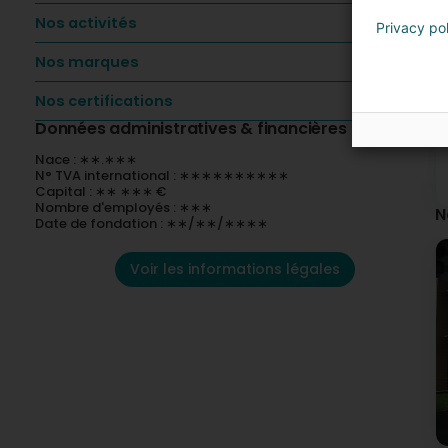
Nos activités
Privacy po
Nos marques
Nos certifications
Données administratives & financières
Nace : ∗∗.∗∗∗
N° TVA international : ∗∗∗∗∗∗∗∗∗∗
Capital : ∗∗ ∗∗∗ €
Nombre d'employés : ∗∗∗
N
Date de fondation : ∗∗/∗∗/∗∗∗∗
Voir les informations légales