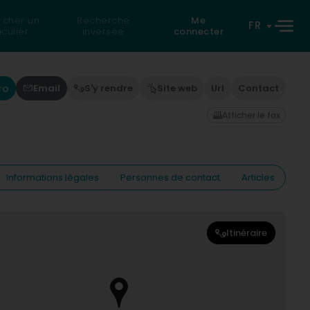
rcher un
Recherche
Me
FR
iculier
inversée
connecter
ro
Email
S'y rendre
Site web
Url
Contact
Afficher le fax
Informations légales
Personnes de contact
Articles
Itinéraire