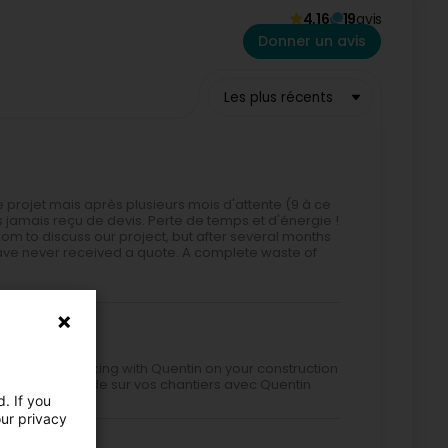
4,16
19
avis
Donner un avis
Les plus récents
projet mais après plusieurs mois d'attente (9 à ce
s jamais reçu de devis. Perte de temps et d'énergie !
om to discuss our project, but after several months
have never received a quote. A complete waste of
 recommend working with Quentin on your construction
e ! Je recommande sur vos chantiers avec Quentin
. If you
our privacy