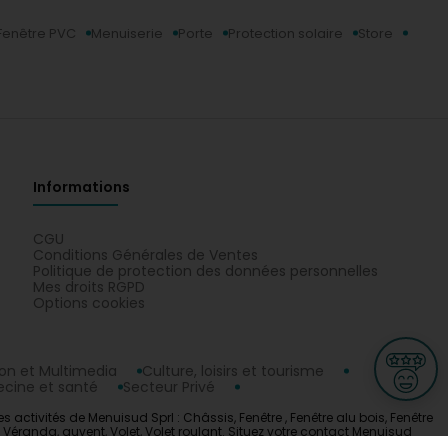
Fenêtre PVC
Menuiserie
Porte
Protection solaire
Store
Informations
CGU
Conditions Générales de Ventes
Politique de protection des données personnelles
Mes droits RGPD
Options cookies
n et Multimedia
Culture, loisirs et tourisme
cine et santé
Secteur Privé
activités de Menuisud Sprl : Châssis, Fenêtre , Fenêtre alu bois, Fenêtre
u, Véranda, auvent, Volet, Volet roulant. Situez votre contact Menuisud