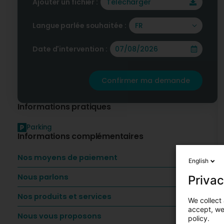
Ajouter un fichier :
Télécharger
Langue parlée souhaitée :
FR
Date d'intervention :
Confirmer ma demande
Informations pratiques
Parking
Informations complémentaires
Nos moyens de paiement
English
Nous parlons
Privac
Nos produits et services
We collect 
accept, we'
Nous vous proposons
policy.