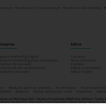
tre bois
Fenêtre en PVC et aluminium
Fenêtre oscillo-battante
ntreprise
Editus
gence Marketing Digital
A propos
olutions marketing pour entreprises
Nous contacter
réation de site web
Carrière
réation de site ecommerce
Editus myBusiness
nscription annuaire
Editus Insight
nce
Beauté, sport et wellness
Commerce
Communicatio
obilité
Habitat
Hôtel, restaurant, café
Industrie
Méde
s sur Menuisud Sprl : heures d'ouvertures, téléphone, adresse. Toutes les 
tante, Fenêtre PVC, Menuiserie, Porte, Protection solaire, Store, Véranda al