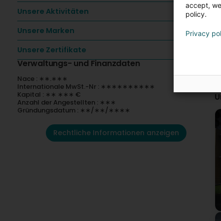
accept, we'
Unsere Aktivitäten
policy.
Unsere Marken
Privacy po
Unsere Zertifikate
Verwaltungs- und Finanzdaten
Nace : ∗∗.∗∗∗
Internationale MwSt.-Nr : ∗∗∗∗∗∗∗∗∗∗
Kapital : ∗∗ ∗∗∗ €
U
Anzahl der Angestellten : ∗∗∗
Gründungsdatum : ∗∗/∗∗/∗∗∗∗
Rechtliche Informationen anzeigen