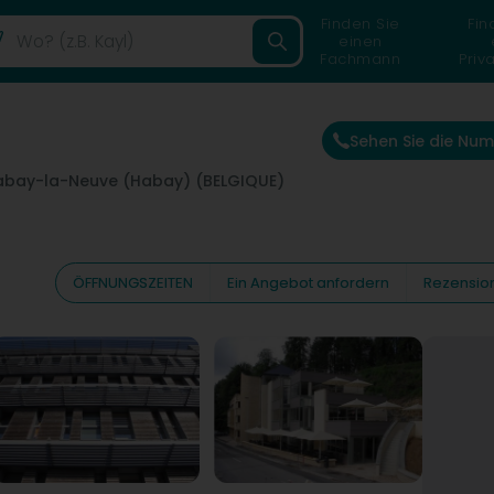
Finden Sie
Fin
einen
Fachmann
Priv
Sehen Sie die Nu
abay-la-Neuve (Habay) (BELGIQUE)
ÖFFNUNGSZEITEN
Ein Angebot anfordern
Rezensio