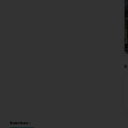
K
Rubriken :