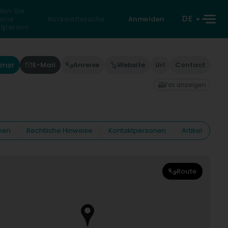
den Sie
DE
eine
Rückwärtssuche
Anmelden
atperson
mmer
E-Mail
Anreise
Website
Url
Contact
Fax anzeigen
nen
Rechtliche Hinweise
Kontaktpersonen
Artikel
Route