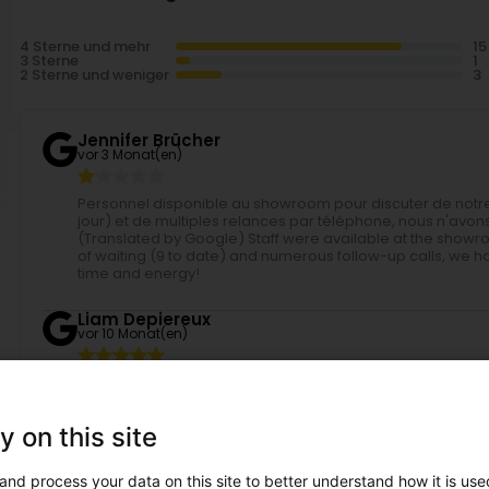
4 Sterne und mehr
3 Sterne
2 Sterne und weniger
Jennifer Brücher
vor 3 Monat(en)
Personnel disponible au showroom pour discuter de notre 
jour) et de multiples relances par téléphone, nous n'avon
(Translated by Google) Staff were available at the showro
of waiting (9 to date) and numerous follow-up calls, we 
time and energy!
Liam Depiereux
vor 10 Monat(en)
(Translated by Google) Axel is the best worker I know! I
sites. (Original) Axel le meilleur ouvrier que je connaiss
y on this site
Luc Corbellari
vor 1 Jahr(en)
and process your data on this site to better understand how it is used