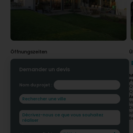
Öffnungszeiten
Ü
Demander un devis
M
P
Nom du projet :
Q
Q
A
W
D
i
B