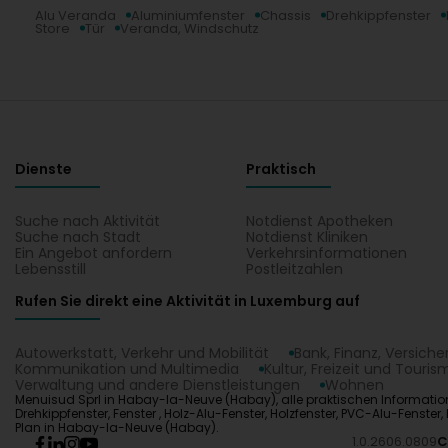
Alu Veranda
Aluminiumfenster
Chassis
Drehkippfenster
Store
Tür
Veranda, Windschutz
Dienste
Praktisch
Suche nach Aktivität
Notdienst Apotheken
Suche nach Stadt
Notdienst Kliniken
Ein Angebot anfordern
Verkehrsinformationen
Lebensstill
Postleitzahlen
Rufen Sie direkt eine Aktivität in Luxemburg auf
Autowerkstatt, Verkehr und Mobilität
Bank, Finanz, Versich
Kommunikation und Multimedia
Kultur, Freizeit und Touris
Verwaltung und andere Dienstleistungen
Wohnen
Menuisud Sprl in Habay-la-Neuve (Habay), alle praktischen Information
Drehkippfenster, Fenster , Holz-Alu-Fenster, Holzfenster, PVC-Alu-Fenste
Plan in Habay-la-Neuve (Habay).
1.0.2606.0809
C