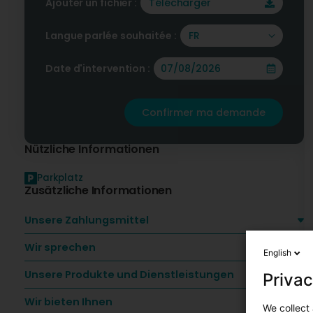
Ajouter un fichier :
Télécharger
Langue parlée souhaitée :
FR
Date d'intervention :
Confirmer ma demande
Nützliche Informationen
Parkplatz
Zusätzliche Informationen
Unsere Zahlungsmittel
Wir sprechen
English
Unsere Produkte und Dienstleistungen
Privac
Wir bieten Ihnen
We collect 