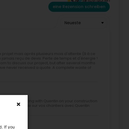
4,16
19
rezensionen
eine Rezension schreiben
Neueste
projet mais après plusieurs mois d'attente (9 à ce
s jamais reçu de devis. Perte de temps et d'énergie !
om to discuss our project, but after several months
have never received a quote. A complete waste of
 recommend working with Quentin on your construction
e ! Je recommande sur vos chantiers avec Quentin
. If you