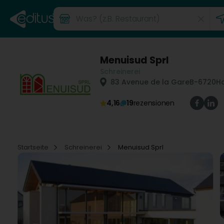
Menuisud Sprl
Schreinerei
83 Avenue de la Gare
B-6720
H
4,16
19
rezensionen
Startseite
Schreinerei
Menuisud Sprl