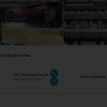
Athenée Royal Arlon - Mur-rideau
Police Arlon - châssis
aluminium
ouvrant caché
ontaktpersonen
Herr Georges Poncin
Frau Guerenne
Geschäftsführer