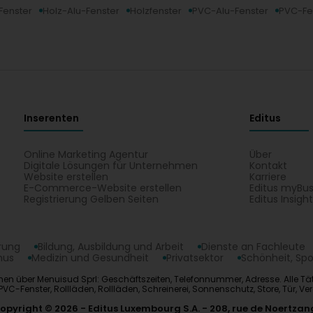
Fenster
Holz-Alu-Fenster
Holzfenster
PVC-Alu-Fenster
PVC-Fe
Inserenten
Editus
Online Marketing Agentur
Über
Digitale Lösungen für Unternehmen
Kontakt
Website erstellen
Karriere
E-Commerce-Website erstellen
Editus myBus
Registrierung Gelben Seiten
Editus Insigh
erung
Bildung, Ausbildung und Arbeit
Dienste an Fachleute
mus
Medizin und Gesundheit
Privatsektor
Schönheit, Spo
en über Menuisud Sprl: Geschäftszeiten, Telefonnummer, Adresse. Alle Tät
r, PVC-Fenster, Rollläden, Rollläden, Schreinerei, Sonnenschutz, Store, Tür,
opyright © 2026
Editus Luxembourg S.A.
208, rue de Noertzan