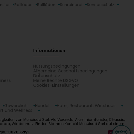
nster
Rollläden
Rollläden
Schreinerei
Sonnenschutz
Informationen
Nutzungsbedingungen
Allgemeine Geschäftsbedingungen
Datenschutz
iness
Meine Rechte DSGVO
t
Cookies-Einstellungen
Gewerblich
Handel
Hotel, Restaurant, Wirtshaus
rt und Wellness
igkeiten von Menuisud Sprl: Alu Veranda, Aluminiumfenster, Chassis,
 Veranda, Windschutz. Finden Sie Ihren Kontakt Menuisud Sprl auf einem
ge
L-3670 Kayl