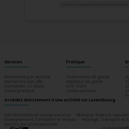
Service d'assistance professionnel
Services
Pratique
E
Recherche par activité
Pharmacies de garde
A
Recherche par ville
Hôpitaux de garde
S
Demander un devis
Info Trafic
C
Guide pratique
Codes postaux
C
I
Accédez directement à une activité sur Luxembourg
Administration et autres services
Banque, finance, assura
Enseignement, formation et emploi
Garage, Transport et M
Service aux professionnels
1.0.2606.0809
C