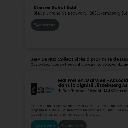
Kiemer Schof Asbl
3i Rue Simone de Beauvoir
L-1283
Luxembourg (Lë
Itinéraire
Service aux Collectivités à proximité de L
Ces entreprises se trouvent à proximité de Luxembour
Mäi Wëllen, Mäi Wee - Associat
dans la Dignité Lëtzebuerg As
1b Rue Thomas Edison
L-1445
Strasse
L'association Mäi Wëllen, Mäi Wee - Association pour 
appelée ADMD-L a été fondée par le Dr Henri Clees e
essentiellement humanitaire. Elle est...
Site web
Itinéraire