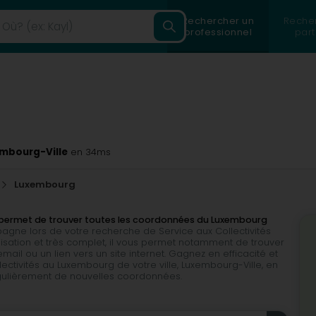
Rechercher un
Reche
professionnel
part
embourg-Ville
en 34ms
Luxembourg
us permet de trouver toutes les coordonnées du Luxembourg
pagne lors de votre recherche de Service aux Collectivités
tilisation et très complet, il vous permet notamment de trouver
il ou un lien vers un site internet. Gagnez en efficacité et
ectivités au Luxembourg de votre ville, Luxembourg-Ville, en
égulièrement de nouvelles coordonnées.