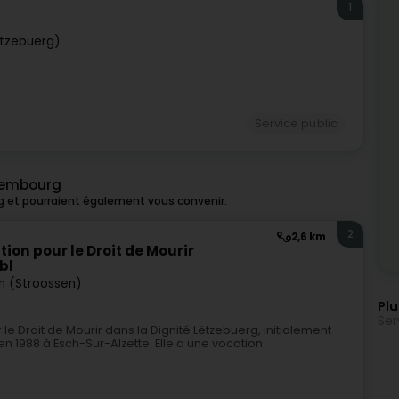
1
tzebuerg)
Service public
uxembourg
g et pourraient également vous convenir.
2
2,6 km
ion pour le Droit de Mourir
bl
n (Stroossen)
Plu
Ser
le Droit de Mourir dans la Dignité Lëtzebuerg, initialement
n 1988 à Esch-Sur-Alzette. Elle a une vocation