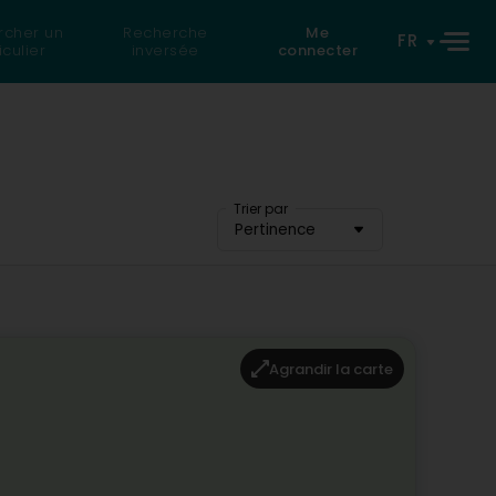
rcher un
Recherche
Me
FR
iculier
inversée
connecter
Trier par
Pertinence
Agrandir la carte