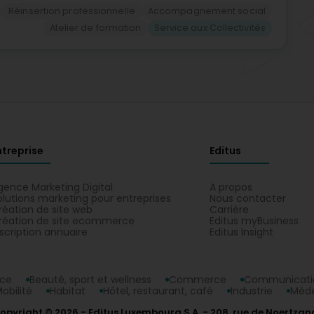
Réinsertion professionnelle
Accompagnement social
Atelier de formation
Service aux Collectivités
ntreprise
Editus
gence Marketing Digital
A propos
olutions marketing pour entreprises
Nous contacter
réation de site web
Carrière
réation de site ecommerce
Editus myBusiness
nscription annuaire
Editus Insight
nce
Beauté, sport et wellness
Commerce
Communicatio
obilité
Habitat
Hôtel, restaurant, café
Industrie
Méde
opyright © 2026
Editus Luxembourg S.A.
208, rue de Noertzan