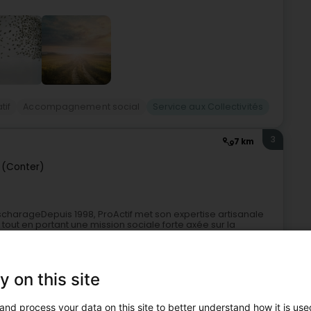
tif
Accompagnement social
Service aux Collectivités
3
7 km
 (Conter)
harageDepuis 1998, ProActif met son expertise artisanale
s tout en portant une mission sociale forte axée sur la
y on this site
and process your data on this site to better understand how it is used