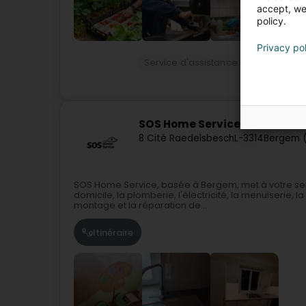
accept, we'
policy.
Privacy po
Service d'assistance professionnel
SOS Home Service
8 Cité Raedelsbesch
L-3314
Bergem 
SOS Home Service, basée à Bergem, met à votre serv
domicile, la plomberie, l'électricité, la menuiserie, l
montage et la réparation de...
Itinéraire