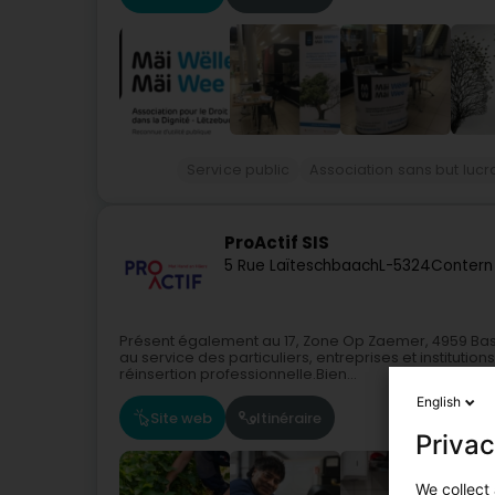
Service public
Association sans but lucra
ProActif SIS
5 Rue Laïteschbaach
L-5324
Contern
Présent également au 17, Zone Op Zaemer, 4959 Basc
au service des particuliers, entreprises et institution
réinsertion professionnelle.Bien...
English
Site web
Itinéraire
Privac
We collect 