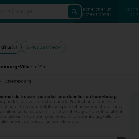
Rechercher un
Reche
professionnel
part
Plus de filtres
rd'hui
(3)
embourg-Ville
en 38ms
Luxembourg
us permet de trouver toutes les coordonnées du Luxembourg
pagne lors de votre recherche de Production d’électricité
tilisation et très complet, il vous permet notamment de trouver
il ou un lien vers un site internet. Gagnez en efficacité et
ctricité au Luxembourg de votre ville, Luxembourg-Ville, en
égulièrement de nouvelles coordonnées.