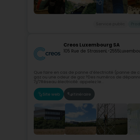
Service public
Prod
Creos Luxembourg SA
105 Rue de Strassen
L-2555
Luxembou
Que faire en cas de panne d’électricité (panne de c
gaz ou une odeur de gaz ?Des numéros de dépannage
7j/7Réseau électricité: appelez le...
Site web
Itinéraire