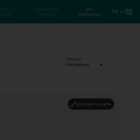
rcher un
Recherche
Me
FR
iculier
inversée
connecter
Trier par
Pertinence
Agrandir la carte