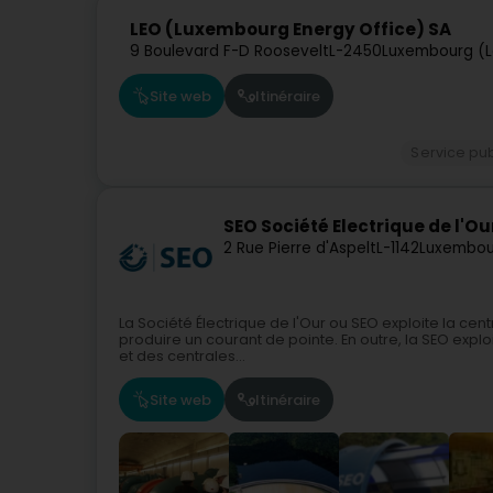
LEO (Luxembourg Energy Office) SA
9 Boulevard F-D Roosevelt
L-2450
Luxembourg (L
Site web
Itinéraire
Service pub
SEO Société Electrique de l'Ou
2 Rue Pierre d'Aspelt
L-1142
Luxembou
La Société Électrique de l'Our ou SEO exploite la c
produire un courant de pointe. En outre, la SEO expl
et des centrales...
Site web
Itinéraire