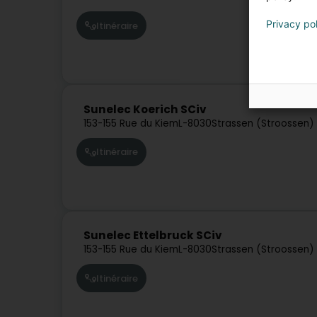
Privacy po
Itinéraire
Sunelec Koerich SCiv
153-155 Rue du Kiem
L-8030
Strassen (Stroossen)
Itinéraire
Sunelec Ettelbruck SCiv
153-155 Rue du Kiem
L-8030
Strassen (Stroossen)
Itinéraire