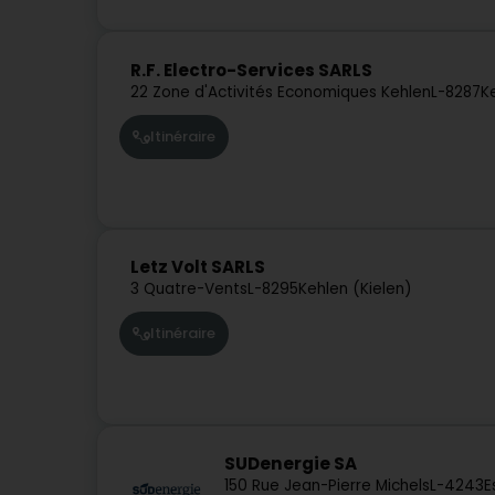
R.F. Electro-Services SARLS
22 Zone d'Activités Economiques Kehlen
L-8287
K
Itinéraire
Letz Volt SARLS
3 Quatre-Vents
L-8295
Kehlen (Kielen)
Itinéraire
SUDenergie SA
150 Rue Jean-Pierre Michels
L-4243
E