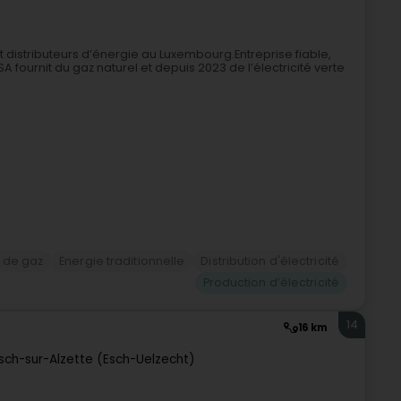
t distributeurs d’énergie au Luxembourg.Entreprise fiable,
 fournit du gaz naturel et depuis 2023 de l’électricité verte
e de gaz
Energie traditionnelle
Distribution d'électricité
Production d’électricité
14
16 km
sch-sur-Alzette (Esch-Uelzecht)