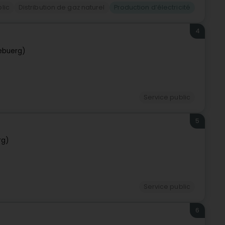
lic
Distribution de gaz naturel
Production d’électricité
4
ebuerg)
Service public
5
rg)
Service public
6