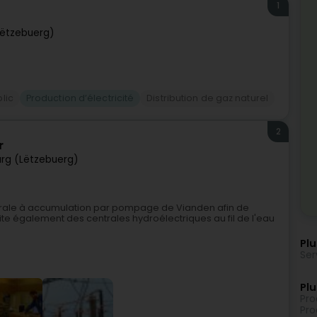
1
ëtzebuerg)
lic
Production d’électricité
Distribution de gaz naturel
2
r
rg (Lëtzebuerg)
entrale à accumulation par pompage de Vianden afin de
oite également des centrales hydroélectriques au fil de l'eau
Plu
Ser
Plu
Pro
Pro