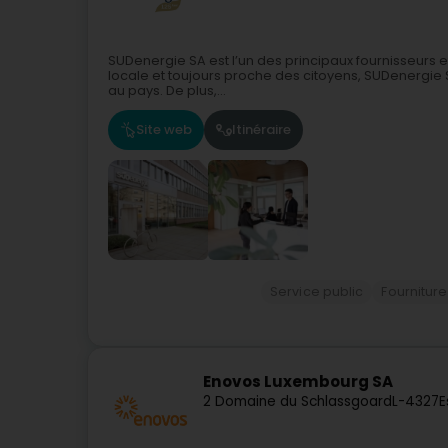
SUDenergie SA est l’un des principaux fournisseurs e
locale et toujours proche des citoyens, SUDenergie SA
au pays. De plus,...
Site web
Itinéraire
Service public
Fournitur
Enovos Luxembourg SA
2 Domaine du Schlassgoard
L-4327
E