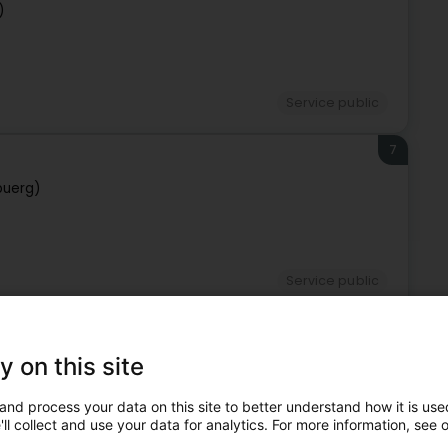
)
Service public
7
buerg)
Service public
xembourg
y on this site
g et pourraient également vous convenir.
8
and process your data on this site to better understand how it is used
2,7 km
ll collect and use your data for analytics. For more information, see 