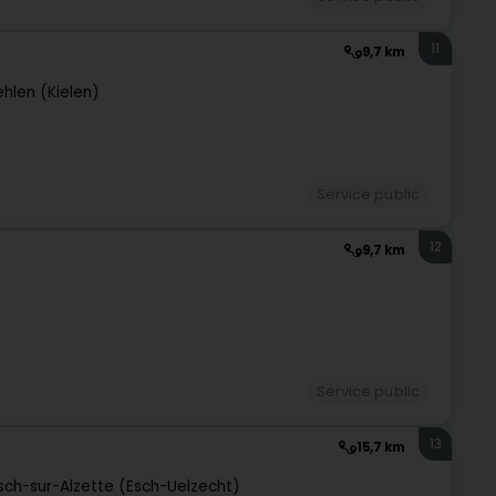
11
9,7 km
ehlen (Kielen)
Service public
12
9,7 km
Service public
13
15,7 km
sch-sur-Alzette (Esch-Uelzecht)