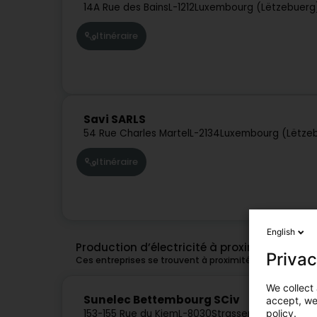
14A Rue des Bains
L-1212
Luxembourg (Lëtzebuerg
Itinéraire
Savi SARLS
54 Rue Charles Martel
L-2134
Luxembourg (Lëtze
Itinéraire
English
Production d’électricité à proximité de Lu
Privac
Ces entreprises se trouvent à proximité de Luxembour
We collect 
Sunelec Bettembourg SCiv
accept, we'
policy.
153-155 Rue du Kiem
L-8030
Strassen (Stroossen)