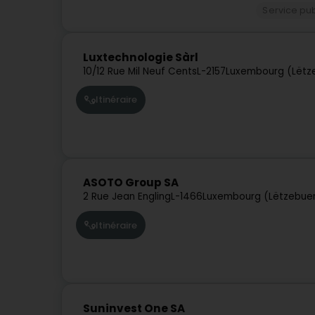
Service pub
Luxtechnologie Sàrl
10/12 Rue Mil Neuf Cents
L-2157
Luxembourg (Lëtz
Itinéraire
ASOTO Group SA
2 Rue Jean Engling
L-1466
Luxembourg (Lëtzebue
Itinéraire
Suninvest One SA