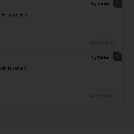
11
16,4 km
sch-Uelzecht)
Automation
12
17,6 km
tadbriedemes)
Automation