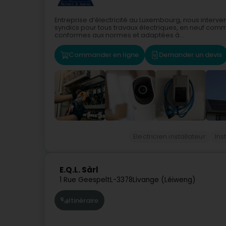
Entreprise d’électricité au Luxembourg, nous interve
syndics pour tous travaux électriques, en neuf comm
conformes aux normes et adaptées à...
Commander en ligne
Demander un devis
Electricien installateur
Ins
E.Q.L. Sàrl
1 Rue Geespelt
L-3378
Livange (Léiweng)
Itinéraire