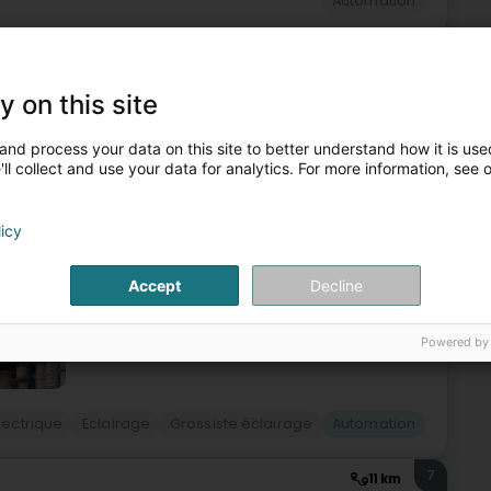
Automation
6
12,8 km
(Wandhaff)
y on this site
and process your data on this site to better understand how it is used
ll collect and use your data for analytics. For more information, see 
ique au Luxembourg, spécialisé dans la distribution de
s industrielles et professionnels du bâtiment. Située à
licy
Site web
Itinéraire
Accept
Decline
Powered by
lectrique
Eclairage
Grossiste éclairage
Automation
7
11 km