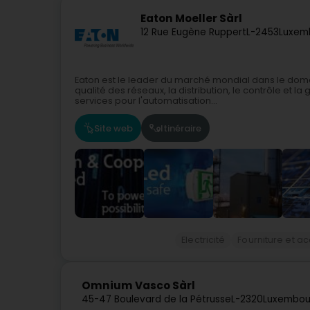
Eaton Moeller Sàrl
12 Rue Eugène Ruppert
L-2453
Luxem
Eaton est le leader du marché mondial dans le doma
qualité des réseaux, la distribution, le contrôle et la
services pour l'automatisation...
Site web
Itinéraire
Electricité
Fourniture et a
Omnium Vasco Sàrl
45-47 Boulevard de la Pétrusse
L-2320
Luxembou