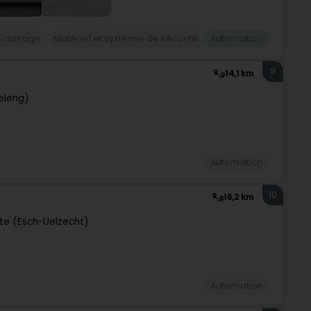
Eclairage
Matériel et système de sécurité
Automation
9
14,1 km
eleng)
Automation
10
16,2 km
tte (Esch-Uelzecht)
Automation