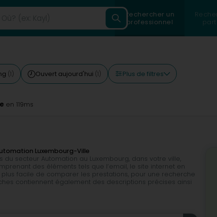
Rechercher un
Reche
professionnel
part
Plus de filtres
ing
Ouvert aujourd'hui
(1)
(1)
e
en 119ms
 Automation Luxembourg-Ville
s du secteur Automation au Luxembourg, dans votre ville,
mprenant des éléments tels que l’email, le site internet en
is plus facile de comparer les prestations, pour une recherche
fiches contiennent également des descriptions précises ainsi