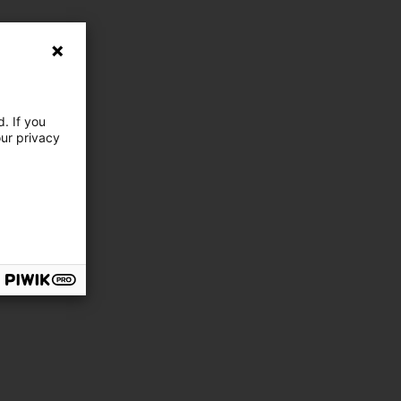
. If you
our privacy