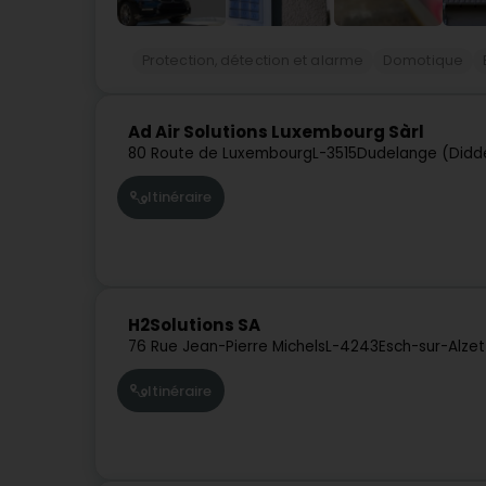
Protection, détection et alarme
Domotique
Ad Air Solutions Luxembourg Sàrl
80 Route de Luxembourg
L-3515
Dudelange (Didd
Itinéraire
H2Solutions SA
76 Rue Jean-Pierre Michels
L-4243
Esch-sur-Alze
Itinéraire