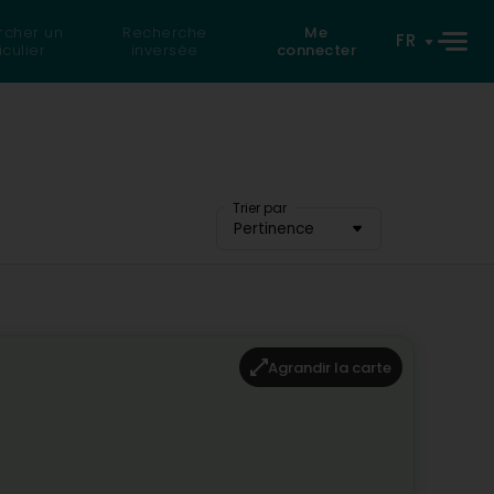
rcher un
Recherche
Me
FR
iculier
inversée
connecter
Trier par
Pertinence
Agrandir la carte