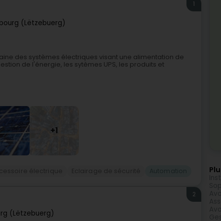
1
bourg (Lëtzebuerg)
ine des systèmes électriques visant une alimentation de
 gestion de l'énergie, les sytèmes UPS, les produits et
+1
Plu
ccessoire électrique
Eclairage de sécurité
Automation
Ins
Sop
Avo
2
Ass
Avo
rg (Lëtzebuerg)
Ges