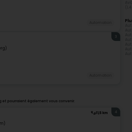
Avo
(L4
Plu
Automation
Aut
Aut
Aut
3
Aut
Aut
erg)
Aut
Au
Automation
g et pourraient également vous convenir.
4
11,5 km
em)