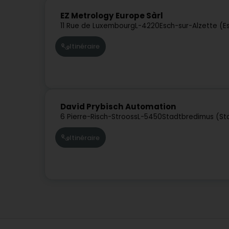
EZ Metrology Europe Sàrl
11 Rue de Luxembourg
L-4220
Esch-sur-Alzette (E
Itinéraire
David Prybisch Automation
6 Pierre-Risch-Strooss
L-5450
Stadtbredimus (S
Itinéraire