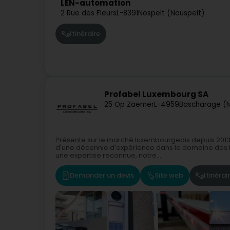
LEN-automation
2 Rue des Fleurs
L-8391
Nospelt (Nouspelt)
Itinéraire
Profabel Luxembourg SA
25 Op Zaemer
L-4959
Bascharage (N
Présente sur le marché luxembourgeois depuis 2013,
d'une décennie d’expérience dans le domaine des ins
une expertise reconnue, notre...
Demander un devis
Site web
Itinérai