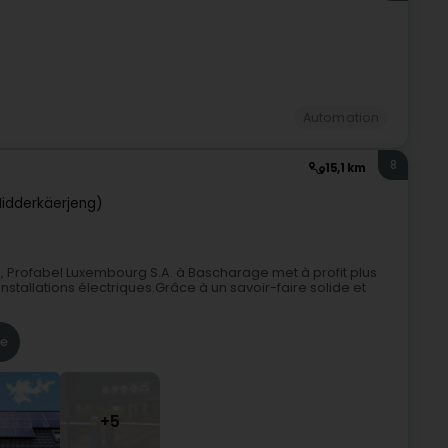
Automation
8
15,1 km
idderkäerjeng)
 Profabel Luxembourg S.A. à Bascharage met à profit plus
tallations électriques.Grâce à un savoir-faire solide et
re
+5