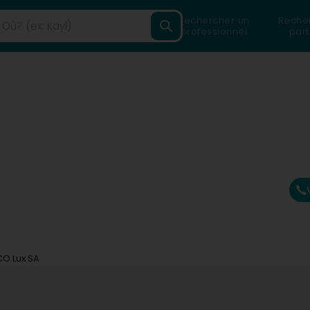
Rechercher un
Reche
professionnel
part
O Lux SA