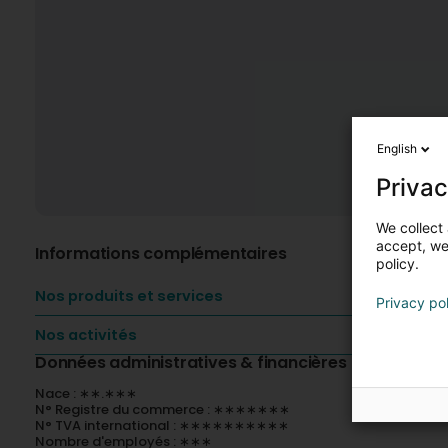
English
Privac
We collect 
accept, we'
Informations complémentaires
policy.
Nos produits et services
Privacy po
Nos activités
Données administratives & financières
Nace : ∗∗.∗∗∗
N° Registre du commerce : ∗∗∗∗∗∗∗
N° TVA international : ∗∗∗∗∗∗∗∗∗∗
Nombre d'employés : ∗∗∗