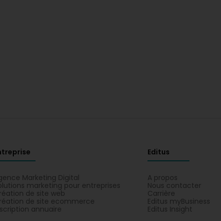
ntreprise
Editus
gence Marketing Digital
A propos
olutions marketing pour entreprises
Nous contacter
réation de site web
Carrière
réation de site ecommerce
Editus myBusiness
nscription annuaire
Editus Insight