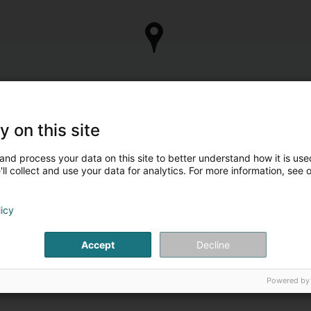
y on this site
and process your data on this site to better understand how it is used
ll collect and use your data for analytics. For more information, see 
licy
Accept
Decline
Powered by