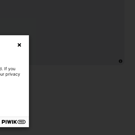
. If you
our privacy