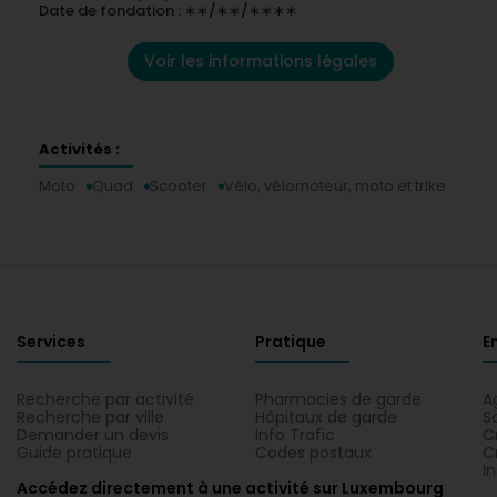
Date de fondation : ∗∗/∗∗/∗∗∗∗
Voir les informations légales
Activités :
Moto
Quad
Scooter
Vélo, vélomoteur, moto et trike
Services
Pratique
E
Recherche par activité
Pharmacies de garde
A
Recherche par ville
Hôpitaux de garde
S
Demander un devis
Info Trafic
C
Guide pratique
Codes postaux
C
I
Accédez directement à une activité sur Luxembourg