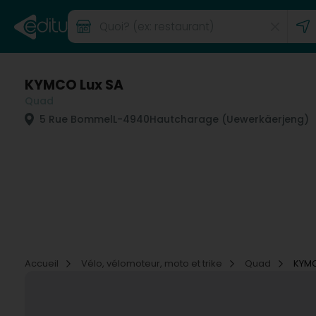
KYMCO Lux SA
Quad
5 Rue Bommel
L-4940
Hautcharage (Uewerkäerjeng)
Accueil
Vélo, vélomoteur, moto et trike
Quad
KYMC