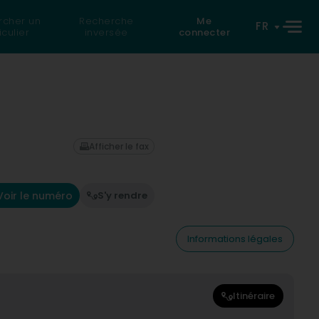
rcher un
Recherche
Me
FR
iculier
inversée
connecter
Afficher le fax
Voir le numéro
S'y rendre
Informations légales
Itinéraire