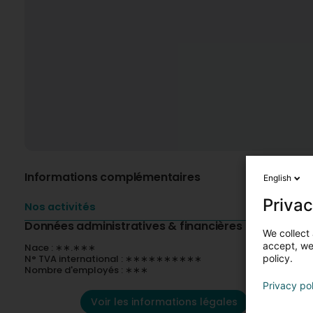
Informations complémentaires
English
Privac
Nos activités
Données administratives & financières
We collect 
accept, we'
Nace : ∗∗.∗∗∗
policy.
N° TVA international : ∗∗∗∗∗∗∗∗∗∗
Nombre d'employés : ∗∗∗
Privacy po
Voir les informations légales