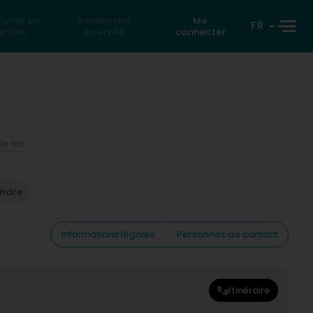
rcher un
Recherche
Me
FR
iculier
inversée
connecter
 le fax
endre
Informations légales
Personnes de contact
Itinéraire