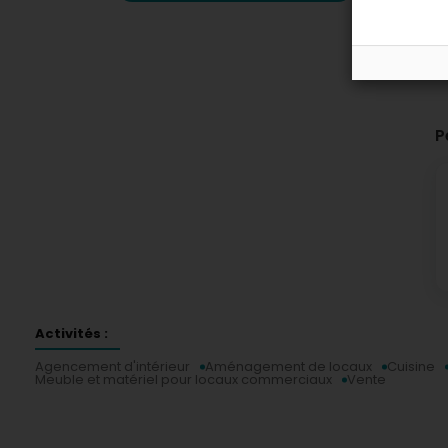
P
Activités :
Agencement d'intérieur
Aménagement de locaux
Cuisine
Meuble et matériel pour locaux commerciaux
Vente