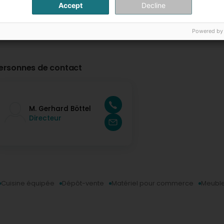
Accept
Decline
Powered by
ersonnes de contact
M. Gerhard Böttel
Directeur
Cuisine équipée
Dépôt-vente
Matériel pour commerce
Meubl