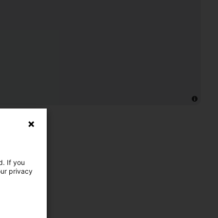
. If you
our privacy