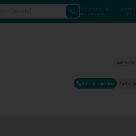
Rechercher un
Reche
professionnel
part
Afficher
Voir le numéro
S'y r