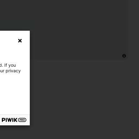
. If you
our privacy