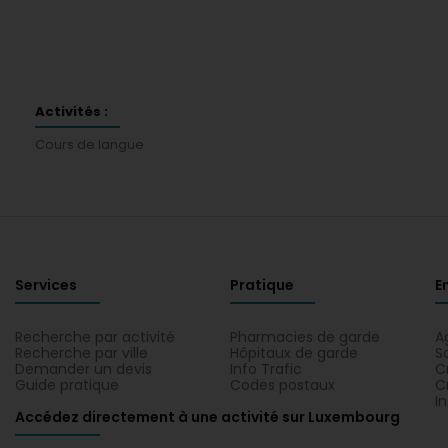
Activités :
Cours de langue
Services
Pratique
E
Recherche par activité
Pharmacies de garde
A
Recherche par ville
Hôpitaux de garde
S
Demander un devis
Info Trafic
C
Guide pratique
Codes postaux
C
I
Accédez directement à une activité sur Luxembourg