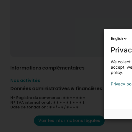
English
Privac
We collect 
Informations complémentaires
accept, we'
policy.
Nos activités
Privacy po
Données administratives & financières
N° Registre du commerce : ∗∗∗∗∗∗∗
N° TVA international : ∗∗∗∗∗∗∗∗∗∗
Date de fondation : ∗∗/∗∗/∗∗∗∗
Voir les informations légales