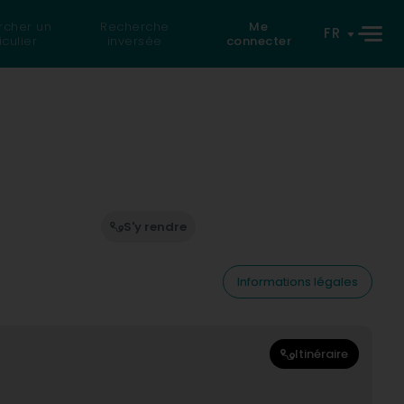
rcher un
Recherche
Me
FR
iculier
inversée
connecter
S'y rendre
Informations légales
Itinéraire