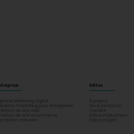
ntreprise
Editus
gence Marketing Digital
A propos
olutions marketing pour entreprises
Nous contacter
réation de site web
Carrière
réation de site ecommerce
Editus myBusiness
nscription annuaire
Editus Insight