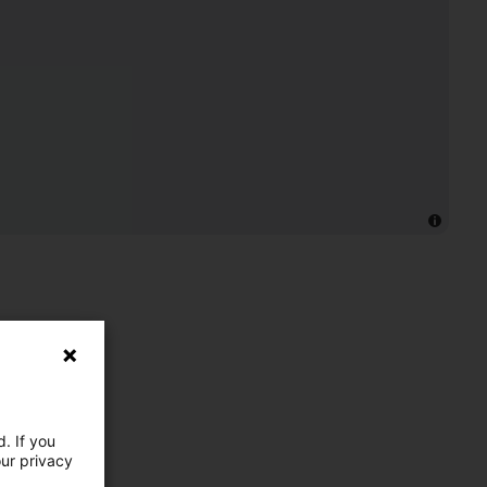
. If you
our privacy