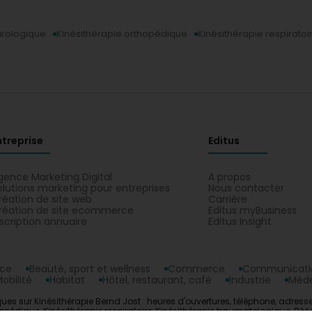
urologique
Kinésithérapie orthopédique
Kinésithérapie respiratoi
ntreprise
Editus
gence Marketing Digital
A propos
olutions marketing pour entreprises
Nous contacter
réation de site web
Carrière
réation de site ecommerce
Editus myBusiness
nscription annuaire
Editus Insight
nce
Beauté, sport et wellness
Commerce
Communicatio
obilité
Habitat
Hôtel, restaurant, café
Industrie
Méde
es sur Kinésithérapie Bernd Jost : heures d'ouvertures, téléphone, adresse.
thopédique, Kinésithérapie respiratoire, Kinésithérapie traumatologique, Ré