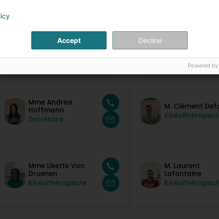
licy
Accept
Decline
ersonnes de contact
Powered by
Mme Andrea
M. Clément Def
Hoffmann
Kinésithérapeut
Secrétaire
Mme Lisette Van
M. Laurent
Druenen
Lafontaine
Kinésithérapeute
Kinésithérapeut