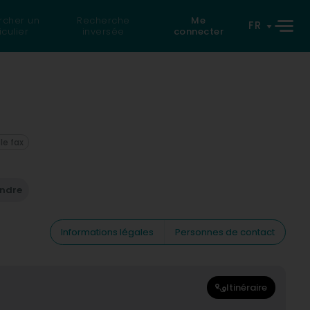
rcher un
Recherche
Me
FR
iculier
inversée
connecter
 le fax
endre
Informations légales
Personnes de contact
Itinéraire