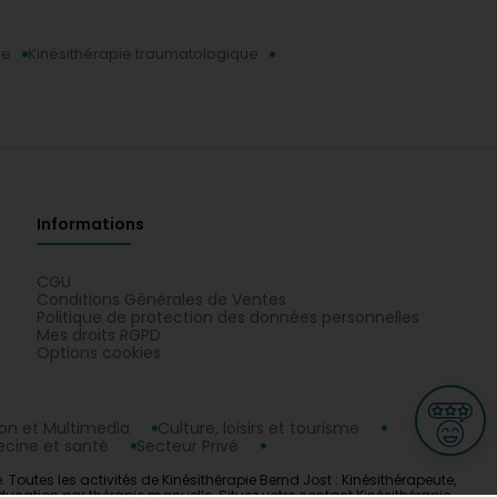
re
Kinésithérapie traumatologique
Informations
CGU
Conditions Générales de Ventes
Politique de protection des données personnelles
Mes droits RGPD
Options cookies
n et Multimedia
Culture, loisirs et tourisme
cine et santé
Secteur Privé
 Toutes les activités de Kinésithérapie Bernd Jost : Kinésithérapeute,
éducation par thérapie manuelle. Situez votre contact Kinésithérapie