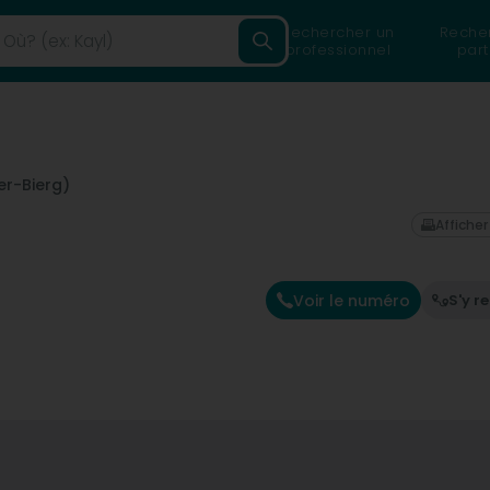
Rechercher un
Reche
professionnel
part
r-Bierg)
Afficher
Voir le numéro
S'y r