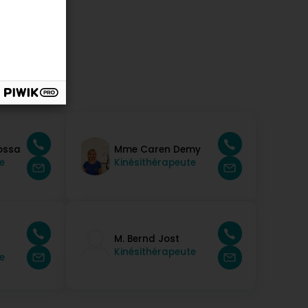
ossa
Mme Caren Demy
e
Kinésithérapeute
M. Bernd Jost
Kinésithérapeute
e