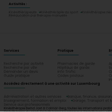
Activités :
Kinésithérapeute
Kinésithérapie du sport
Kinésithérapie ne
Rééducation par thérapie manuelle
Services
Pratique
E
Recherche par activité
Pharmacies de garde
A
Recherche par ville
Hôpitaux de garde
S
Demander un devis
Info Trafic
C
Guide pratique
Codes postaux
C
I
Accédez directement à une activité sur Luxembourg
Administration et autres services
Banque, finance, assura
Enseignement, formation et emploi
Garage, Transport et M
Service aux professionnels
Kinésithérapie Bernd Jost à Colmar-Berg, toutes les informations pratiqu
Kinésithérapie du sport, Kinésithérapie neurologique, Kinésithérapie or