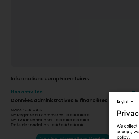
Informations complémentaires
Nos activités
Données administratives & financières
English
Nace : ∗∗.∗∗∗
Privac
N° Registre du commerce : ∗∗∗∗∗∗∗
N° TVA international : ∗∗∗∗∗∗∗∗∗∗
Date de fondation : ∗∗/∗∗/∗∗∗∗
We collect 
accept, we'
policy.