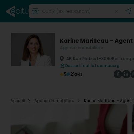
Karine Marilleau – Agen
Agence immobilière
4B Rue Pletzer
L-8080
Bertrange
Dessert tout le Luxembourg
5
21
avis
Accueil
Agence immobilière
Karine Marilleau – Agent