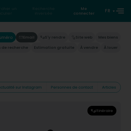
rcher un
Recherche
Me
FR
iculier
inversée
connecter
numéro
Email
S'y rendre
Site web
Mes biens
s de recherche
Estimation gratuite
À vendre
À louer
ctualité sur Instagram
Personnes de contact
Articles
Itinéraire