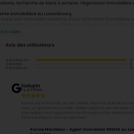
aisons, recherche de biens à acheter, négociation immobilière et
ente immobilière au Luxembourg
haque bien immobilier bénéficie d’une estimation immobilière réa
rix de vente
. Les biens sont valorisés avec des photos professio
ne diffusion sur les principaux portails immobiliers au Luxembourg
re la suite
rands réseaux immobiliers au monde, chaque bien profite d’une v
mmobiliers et d’un accès à un large portefeuille d’acquéreurs qual
Avis des utilisateurs
chat immobilier au Luxembourg
our les acheteurs, un mandat de recherche immobilier permet d
4 étoiles et +
orrespondant précisément aux critères recherchés : appartement
3 étoiles
ertains biens off-market au Luxembourg sont également proposé
2 étoiles et -
gents. L’accompagnement inclut la sélection de biens, les visites, 
n accompagnement immobilier complet et multilingue
foxlupin
gent immobilier certifié au Luxembourg depuis 2022, Karine Mari
Il y a 2 Mois
our garantir un service clair, efficace et sécurisé. Avec un taux
mmobilières, elle se distingue par son efficacité, sa rigueur et 
Karine est à l'écoute de ses clients, elle m'a aidé et a
bien, un grand merci à elle ! Faites appel à ses services ! 
she helped and supported me throughout the entire proces
Don't hesitate to use her services!
Karine Marilleau – Agent immobilier REMAX au L
Il y a 2 Mois