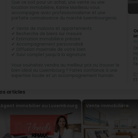
Que ce soit pour un achat, une vente ou une
Merci beaucoup! Ce fut un plaisir de vous accompagn
location immobilière, Karine Marilleau vous
accompagne avec professionnalisme et une
parfaite connaissance du marché luxembourgeois.
Basilia Mudzudzu
Il y a 1 Année(s)
✔ Vente de maisons et appartements
On
✔ Recherche de biens sur mesure
i
Karine is very professional and helpful. She is a great list
✔ Estimation immobilière précise
Ac
buy a property from her real estate, instead she helped u
✔ Accompagnement personnalisé
about the property we bought. I wish we had bought a prop
On
✔ Diffusion maximale de votre bien
ra
✔ Suivi complet jusqu’à la signature
Et
Karine Marilleau – Agent immobilier REMAX au L
l’
Il y a 1 Année(s)
Vous souhaitez vendre au meilleur prix ou trouver le
Thank you Basilia! I would have loved to help you find 
bien idéal au Luxembourg ? Faites confiance à une
C’
process and offer the right advice. Thank you as well 
expertise locale et un accompagnement humain.
Et
c'
📍 Immobilier Luxembourg
os articles
📞 Contactez Karine Marilleau pour concrétiser votre
Ch
projet immobilier.
do
Agent immobilier au Luxembourg
Vente immobilière
-
#ImmobilierLuxembourg #AgentImmobilier
- 
#VenteImmobilière #AchatImmobilier
- 
#LocationLuxembourg #MaisonAVendre
(M
#AppartementLuxembourg #EstimationImmobilière
#LuxembourgRealEstate
Pa
Pa