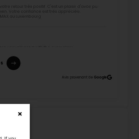
re retour très positif. C'est un plaisir d'avoir pu
bien. Votre confiance est très appréciée.
 REMAX au Luxembourg
were very pleased with the exemplary
anks to her expert advice and rigorous follow-up the
nd efficient.
5
uxembourg
Avis provenant de
Google
 words and for placing your trust in me for the sale
oughout this important project. I am delighted that my
ss smooth and efficient, leading to a successful
greatest reward, and I truly appreciate your
 chapter and remain at your disposal should you need
arilleau – Agent immobilier REMAX au Luxembourg
ine nous a beaucoup aidé pour que la transaction
. If you