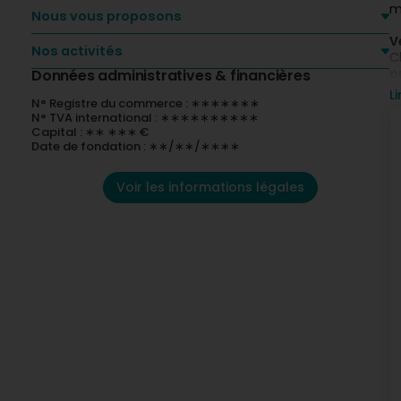
m
Nous vous proposons
V
Nos activités
C
p
Données administratives & financières
u
Li
N° Registre du commerce : ∗∗∗∗∗∗∗
g
N° TVA international : ∗∗∗∗∗∗∗∗∗∗
i
Capital : ∗∗ ∗∗∗ €
Date de fondation : ∗∗/∗∗/∗∗∗∗
A
P
c
Voir les informations légales
C
a
U
A
p
i