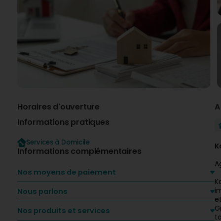
Horaires d'ouverture
A
Informations pratiques
Services à Domicile
K
Informations complémentaires
A
Nos moyens de paiement
K
i
Nous parlons
e
G
Nos produits et services
t