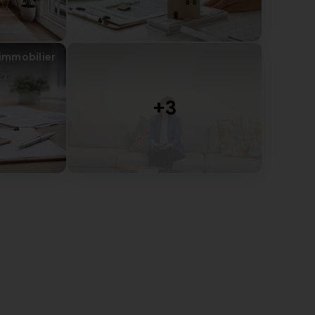
 ne suis pas là pour “tenter” de vendre un bien.
 suis là pour le vendre dans les meilleures
nditions possibles. Pour moi un mandat est un
immobilier
gagement: lorsque je signe un mandat, je
engage à faire tout mon possible pour que tout
 passe pour le mieux et que mon client soit
tisfait à 200%.
ors oui, parfois je passe à côté de certains projets.
est frustrant, surtout quand on sait ce que j'aurais
 apporter.
is une chose est sûre :
s clients qui travaillent avec moi comprennent très
te la différence.
n objectif n’est pas d’être choisie à tout prix.
est d’être la bonne personne, au bon moment,
ur les bonnes raisons.
 vous, sur quels critères choisissez-vous votre
ent immobilier ?
immobilier #meilleuragent #luxembourg
confiance