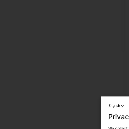
English
Privac
We collect 