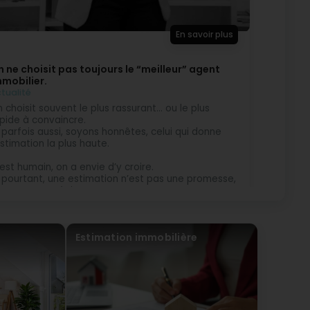
er dans votre projet.
En savoir plus
 ne choisit pas toujours le “meilleur” agent
mmobilier.
ener and is always ready to help. We didn’t actually
tualité
s a lot when we had questions about legal matters
erty from their real estate. I highly recommend her.
 choisit souvent le plus rassurant… ou le plus
pide à convaincre.
 parfois aussi, soyons honnêtes, celui qui donne
uxembourg
estimation la plus haute.
your home, but I’m glad I could assist you with the
est humain, on a envie d’y croire.
for sharing my contact with your friends!
 pourtant, une estimation n’est pas une promesse,
est une stratégie.
aque fois que j’ai la confiance d’un client, je
nne tout :
Estimation immobilière
 un accompagnement réel,
une stratégie réfléchie,
une présence constante.
es clients peuvent en témoigner)
s juste une mise en ligne.
s juste quelques visites.