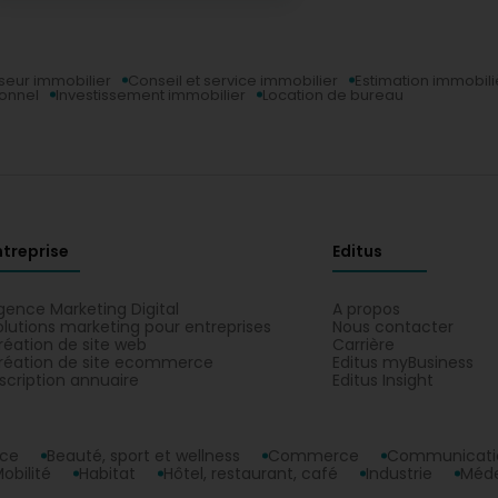
eur immobilier
Conseil et service immobilier
Estimation immobili
ionnel
Investissement immobilier
Location de bureau
ntreprise
Editus
En savoir plus
gence Marketing Digital
A propos
olutions marketing pour entreprises
Nous contacter
Studio à vendre à Hesperange
réation de site web
Carrière
Actualité
réation de site ecommerce
Editus myBusiness
nscription annuaire
Editus Insight
Vous recherchez un
studio à Hesperange
, idéal
pour un premier achat, un pied-à-terre ou un
investissement locatif ? Découvrez ce bien offrant
un agencement optimisé, une belle luminosité et un
nce
Beauté, sport et wellness
Commerce
Communicatio
emplacement recherché, à proximité des
obilité
Habitat
Hôtel, restaurant, café
Industrie
Méde
commerces, des transports et des principaux axes.