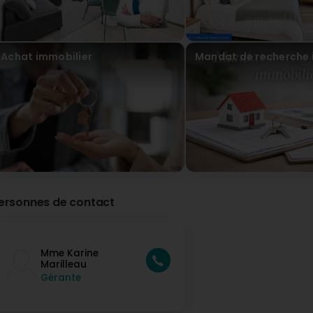
Je
Je
co
Achat immobilier
Mandat de recherche 
en
m'
se
sa
Al
C’
pu
Ma
le
vi
Mo
C’
ersonnes de contact
po
Et
ag
Mme Karine
Marilleau
#
Gérante
#