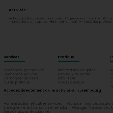
Activités :
Achat, location, vente immobilier
Agence immobilière
Chass
Immobilier d'entreprise
Immobilier neuf
Immobilier profess
Services
Pratique
E
Recherche par activité
Pharmacies de garde
A
Recherche par ville
Hôpitaux de garde
S
Demander un devis
Info Trafic
C
Guide pratique
Codes postaux
C
I
Accédez directement à une activité sur Luxembourg
Administration et autres services
Banque, finance, assura
Enseignement, formation et emploi
Garage, Transport et M
Service aux professionnels