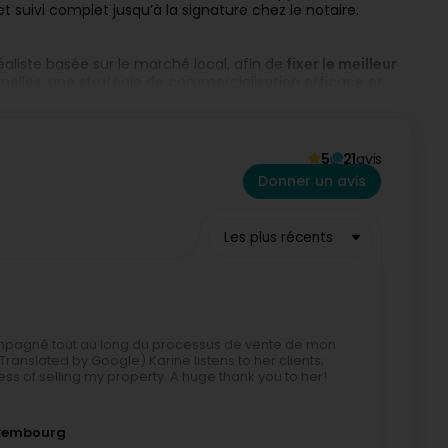
 suivi complet jusqu’à la signature chez le notaire.
liste basée sur le marché local, afin de
fixer le meilleur
nnelles, une stratégie de commercialisation efficace et
 et à l’international.
Grâce au réseau REMAX
, l’un des plus
isibilité maximale, d’une collaboration entre agents
ifiés.
5
21
avis
Donner un avis
e gagner du temps et d’accéder à des biens immobiliers
, maison, investissement locatif ou résidence principale.
s grâce au réseau REMAX et à la collaboration entre
Les plus récents
la négociation du prix et le suivi jusqu’à l’acte notarié.
lleau accompagne ses clients en français et en anglais
 de transformation proche de 80 % sur les ventes
la qualité de son accompagnement client.
ccompagné tout au long du processus de vente de mon
(Translated by Google) Karine listens to her clients;
s of selling my property. A huge thank you to her!
uxembourg