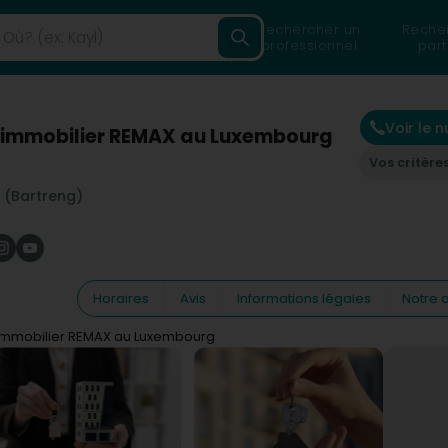
Rechercher un
Reche
professionnel
part
Voir le 
t immobilier REMAX au Luxembourg
Vos critère
 (Bartreng)
Horaires
Avis
Informations légales
Notre a
 immobilier REMAX au Luxembourg