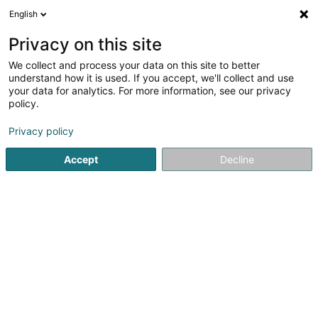
English
FR
Privacy on this site
We collect and process your data on this site to better
Jugendtreff Saba Absl
understand how it is used. If you accept, we'll collect and use
your data for analytics. For more information, see our privacy
Club et centre de jeunesse
policy.
39 Rue de Niederkorn
L-4990
Sanem (Suessem)
Privacy policy
Afficher le fax
Accept
Decline
Voir le numéro
S'y rendre
Accueil
Périscolaire
Club et centre de jeunesse
Jugen