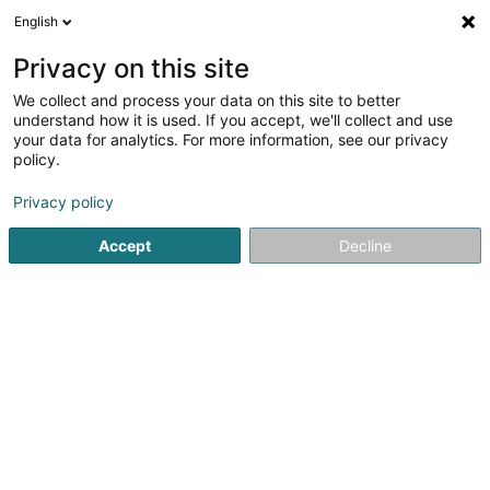
English
DE
Privacy on this site
We collect and process your data on this site to better
Jugendtreff Saba Absl
understand how it is used. If you accept, we'll collect and use
your data for analytics. For more information, see our privacy
Jugendclub und Jugendzentrum
policy.
39 Rue de Niederkorn
L-4990
Sanem (Suessem)
Privacy policy
Fax anzeigen
Accept
Decline
Sehen Sie die Nummer
Anreise
Startseite
Außerschulisch
Jugendclub und Jugendzentr