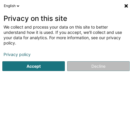
English
FR
Privacy on this site
We collect and process your data on this site to better
Interchauffage SA
understand how it is used. If you accept, we'll collect and use
your data for analytics. For more information, see our privacy
Entretien et réparation de chauffage central
policy.
35 Zone d'Activités Economiques le Triange Vert
L-5691
Ellange (Elleng)
Privacy policy
Accept
Decline
Afficher le fax
Voir le numéro
S'y rendre
Accueil
Chauffage
Entretien et réparation de chauffage c