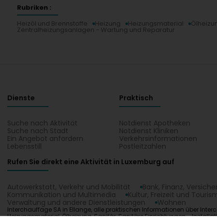
Rubriken :
Heizöl und Brennstoffe
Heizung
Heizungsmaterial
Ölheizu
Zentralheizungsanlagen - Wartung und Reparatur
Dienste
Praktisch
Suche nach Aktivität
Notdienst Apotheken
Suche nach Stadt
Notdienst Kliniken
Ein Angebot anfordern
Verkehrsinformationen
Lebensstill
Postleitzahlen
Rufen Sie direkt eine Aktivität in Luxemburg auf
Autowerkstatt, Verkehr und Mobilität
Bank, Finanz, Versich
Kommunikation und Multimedia
Kultur, Freizeit und Touris
Verwaltung und andere Dienstleistungen
Wohnen
Interchauffage SA in Ellange, alle praktischen Informationen über Inter
Heizungsmaterial, Ölheizung, Sanitär, Sanitäre Einrichtungen - Insta