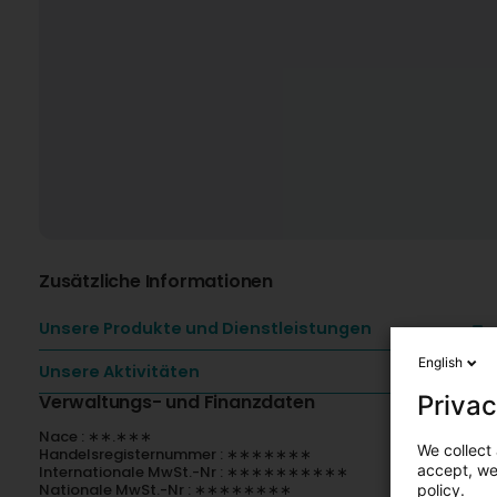
Zusätzliche Informationen
Unsere Produkte und Dienstleistungen
English
Unsere Aktivitäten
Privac
Verwaltungs- und Finanzdaten
Nace : ∗∗.∗∗∗
We collect 
Handelsregisternummer : ∗∗∗∗∗∗∗
accept, we'
Internationale MwSt.-Nr : ∗∗∗∗∗∗∗∗∗∗
Nationale MwSt.-Nr : ∗∗∗∗∗∗∗∗
policy.