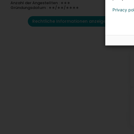
Anzahl der Angestellten : ∗∗∗
Gründungsdatum : ∗∗/∗∗/∗∗∗∗
Privacy po
Rechtliche Informationen anzeigen
K