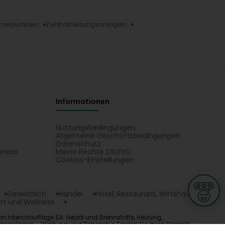
mepumpen
Zentralheizungsanlagen
Informationen
Nutzungsbedingungen
Allgemeine Geschäftsbedingungen
Datenschutz
iness
Meine Rechte DSGVO
t
Cookies-Einstellungen
Gewerblich
Handel
Hotel, Restaurant, Wirtshaus
rt und Wellness
on Interchauffage SA: Heizöl und Brennstoffe, Heizung,
ngsanlagen - Wartung und Reparatur. Finden Sie Ihren Kontakt