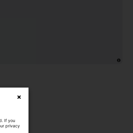
. If you
our privacy