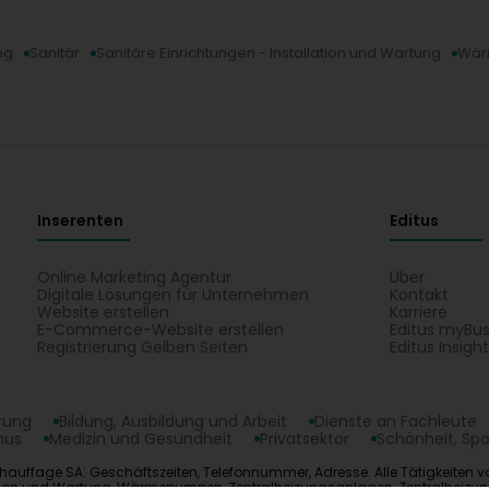
ng
Sanitär
Sanitäre Einrichtungen - Installation und Wartung
Wär
Inserenten
Editus
Online Marketing Agentur
Über
Digitale Lösungen für Unternehmen
Kontakt
Website erstellen
Karriere
E-Commerce-Website erstellen
Editus myBus
Registrierung Gelben Seiten
Editus Insigh
erung
Bildung, Ausbildung und Arbeit
Dienste an Fachleute
mus
Medizin und Gesundheit
Privatsektor
Schönheit, Spo
chauffage SA: Geschäftszeiten, Telefonnummer, Adresse. Alle Tätigkeiten v
llation und Wartung, Wärmepumpen, Zentralheizungsanlagen, Zentralheizu