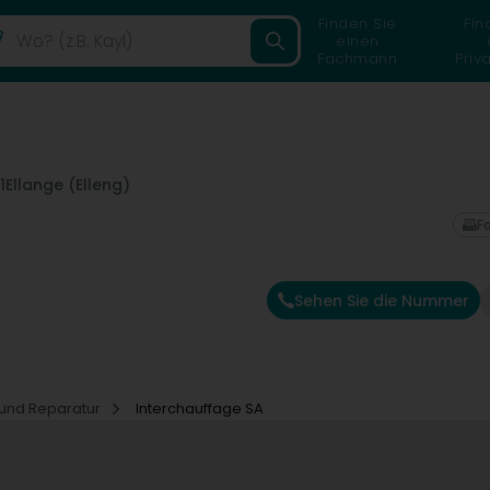
Finden Sie
Fin
einen
Fachmann
Priv
1
Ellange (Elleng)
F
Sehen Sie die Nummer
 und Reparatur
Interchauffage SA