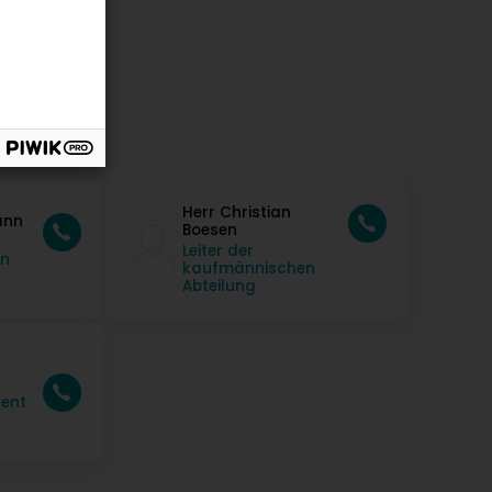
Herr Christian
ann
Boesen
Leiter der
en
kaufmännischen
Abteilung
tent