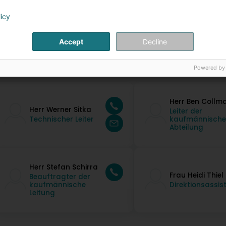
licy
Accept
Decline
ontaktpersonen
Powered by
Herr Ben Collm
Herr Werner Sitka
Leiter der
Technischer Leiter
kaufmännisch
Abteilung
Herr Stefan Schirra
Frau Heidi Thiel
Beauftragter der
kaufmännische
Direktionsassis
Leitung