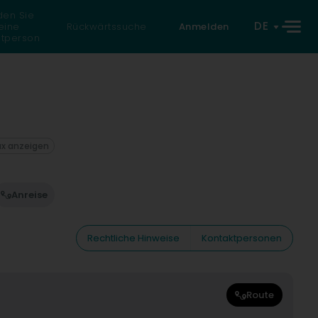
den Sie
DE
eine
Rückwärtssuche
Anmelden
atperson
ax anzeigen
Anreise
Rechtliche Hinweise
Kontaktpersonen
Route