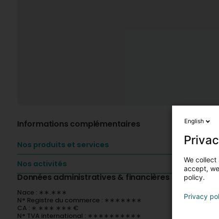
English
Informations complémentaires
Privac
Nos produits et services
We collect 
Nos activités
accept, we'
Données administratives & financières
policy.
Nace : ∗∗.∗∗∗
Privacy po
N° Registre du commerce : ∗∗∗∗∗∗∗
CA : ∗ ∗∗∗ ∗∗∗ €
N° TVA international : ∗∗∗∗∗∗∗∗∗∗