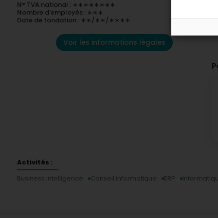
N° TVA national : ∗∗∗∗∗∗∗∗
Nombre d'employés : ∗∗∗
Date de fondation : ∗∗/∗∗/∗∗∗∗
Voir les informations légales
P
Activités :
Business intelligence
Conseil informatique
ERP
Informatiq