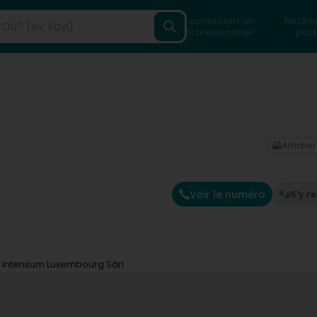
Rechercher un
Reche
professionnel
part
Afficher
Voir le numéro
S'y r
Intensum Luxembourg Sàrl