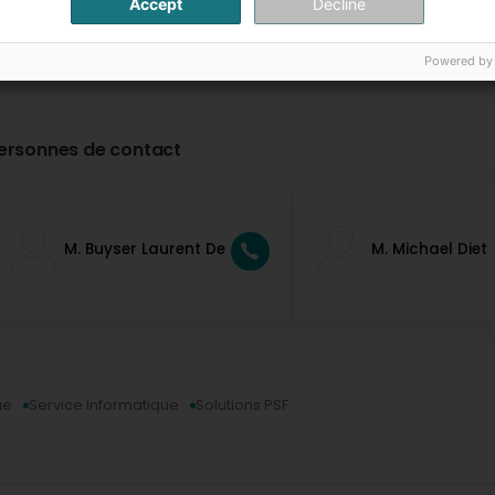
Accept
Decline
Powered by
ersonnes de contact
M. Buyser Laurent De
M. Michael Diet
ue
Service informatique
Solutions PSF