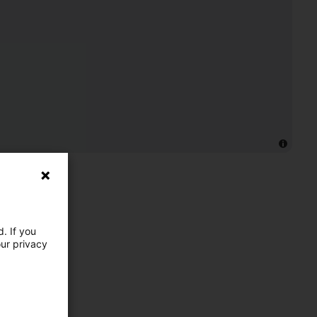
. If you
our privacy