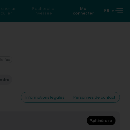
rcher un
Recherche
Me
FR
iculier
inversée
connecter
 le fax
endre
Informations légales
Personnes de contact
Itinéraire