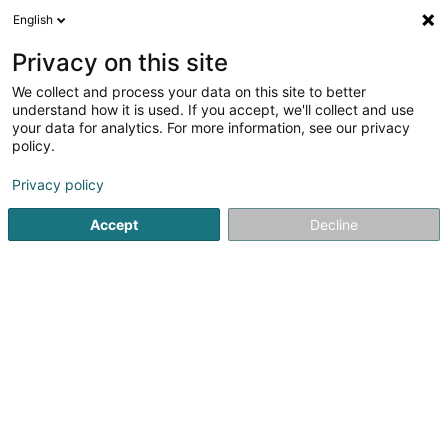
English
FR
Privacy on this site
We collect and process your data on this site to better
Institut la Maison de la Beauté Sàrl
understand how it is used. If you accept, we'll collect and use
your data for analytics. For more information, see our privacy
Institut de beauté
policy.
14 Boulevard Robert Schuman
L-8340
Olm (Ollem)
Privacy policy
Accept
Decline
Voir le numéro
S'y rendre
Accueil
Institut de beauté
Institut la Maison de la Beauté Sà