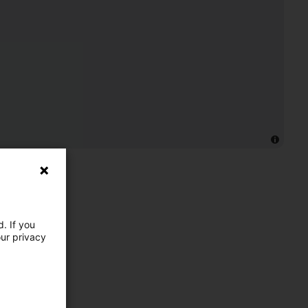
. If you
our privacy