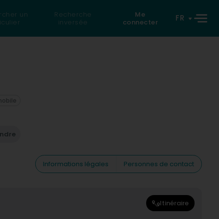
rcher un
Recherche
Me
FR
iculier
inversée
connecter
mobile
endre
Informations légales
Personnes de contact
Itinéraire