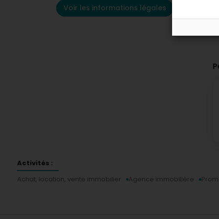
Voir les informations légales
P
Activités :
Achat, location, vente immobilier
Agence immobilière
Promo