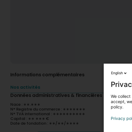
English
Informations complémentaires
Privac
Nos activités
Données administratives & financières
We collect 
accept, we'
Nace : ∗∗.∗∗∗
policy.
N° Registre du commerce : ∗∗∗∗∗∗∗
N° TVA international : ∗∗∗∗∗∗∗∗∗∗
Capital : ∗∗ ∗∗∗ €
Privacy po
Date de fondation : ∗∗/∗∗/∗∗∗∗