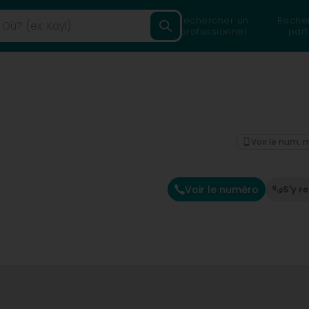
Rechercher un
Reche
professionnel
part
Voir le num. 
Voir le numéro
S'y r