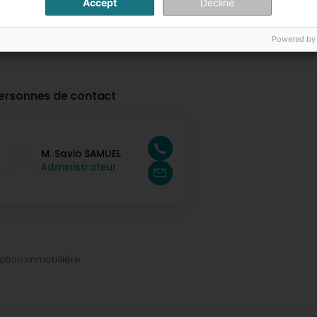
Accept
Decline
Powered by
ersonnes de contact
M. Savio SAMUEL
Administrateur
tion immobilière