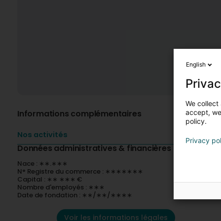
English
Privac
We collect 
Informations complémentaires
accept, we'
policy.
Nos activités
Privacy po
Données administratives & financières
Nace : ∗∗.∗∗∗
N° Registre du commerce : ∗∗∗∗∗∗∗
Capital : ∗∗ ∗∗∗ €
Nombre d'employés : ∗∗∗
Date de fondation : ∗∗/∗∗/∗∗∗∗
Voir les informations légales