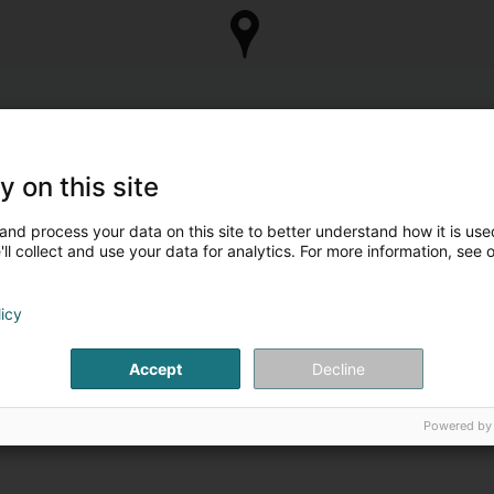
y on this site
and process your data on this site to better understand how it is used
ll collect and use your data for analytics. For more information, see 
licy
Accept
Decline
Powered by