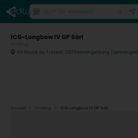
ICG-Longbow IV GP Sàrl
Holding
6D Route de Trèves
L-2633
Senningerberg (Sennenger
Accueil
Holding
ICG-Longbow IV GP Sàrl