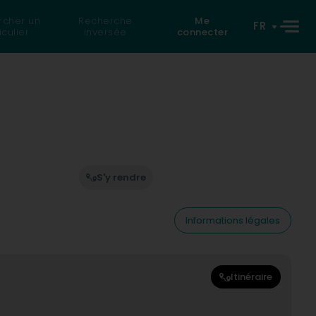
rcher un
Recherche
Me
FR
iculier
inversée
connecter
S'y rendre
Informations légales
Itinéraire