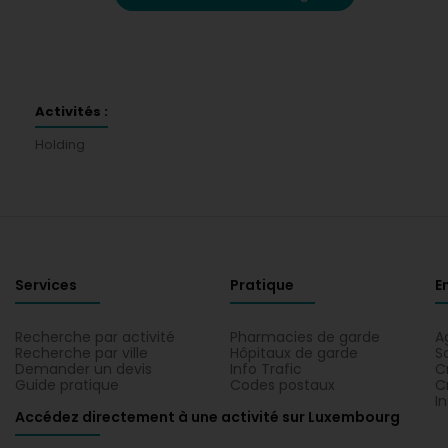
Activités :
Holding
Services
Pratique
E
Recherche par activité
Pharmacies de garde
A
Recherche par ville
Hôpitaux de garde
S
Demander un devis
Info Trafic
C
Guide pratique
Codes postaux
C
I
Accédez directement à une activité sur Luxembourg