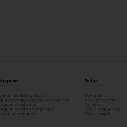
ntreprise
Editus
gence Marketing Digital
A propos
olutions marketing pour entreprises
Nous contacter
réation de site web
Carrière
réation de site ecommerce
Editus myBusiness
nscription annuaire
Editus Insight