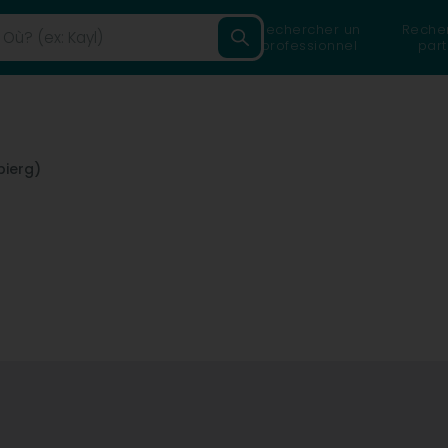
Rechercher un
Reche
professionnel
part
bierg)