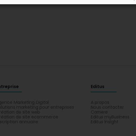
ntreprise
Editus
gence Marketing Digital
A propos
olutions marketing pour entreprises
Nous contacter
réation de site web
Carrière
réation de site ecommerce
Editus myBusiness
nscription annuaire
Editus Insight