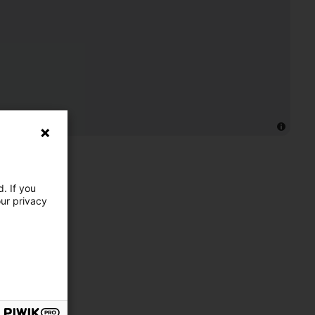
. If you
our privacy