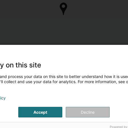
y on this site
and process your data on this site to better understand how it is used
ll collect and use your data for analytics. For more information, see 
licy
Accept
Decline
Powered by