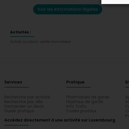
Voir les informations légales
Activités :
Achat, location, vente immobilier
Services
Pratique
E
Recherche par activité
Pharmacies de garde
A
Recherche par ville
Hôpitaux de garde
S
Demander un devis
Info Trafic
C
Guide pratique
Codes postaux
C
I
Accédez directement à une activité sur Luxembourg