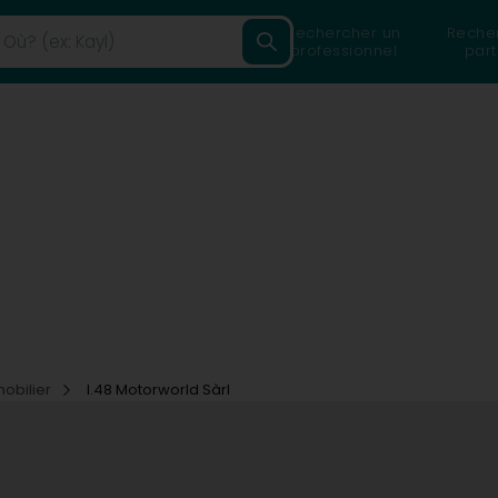
Rechercher un
Reche
professionnel
part
mobilier
I.48 Motorworld Sàrl