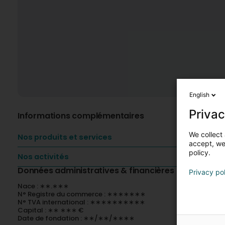
English
Privac
Informations complémentaires
We collect 
Nos produits et services
accept, we'
policy.
Nos activités
Données administratives & financières
Privacy po
Nace : ∗∗.∗∗∗
N° Registre du commerce : ∗∗∗∗∗∗∗
N° TVA international : ∗∗∗∗∗∗∗∗∗∗
Capital : ∗∗ ∗∗∗ €
Date de fondation : ∗∗/∗∗/∗∗∗∗