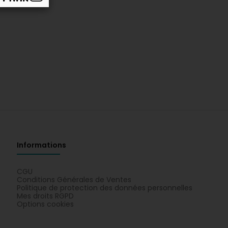
Informations
CGU
Conditions Générales de Ventes
Politique de protection des données personnelles
Mes droits RGPD
Options cookies