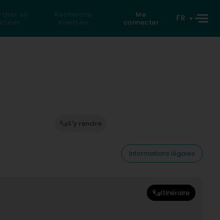
rcher un
Recherche
Me
FR
iculier
inversée
connecter
S'y rendre
Informations légales
Itinéraire