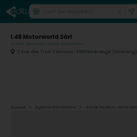
I.48 Motorworld Sàrl
Achat, location, vente immobilier
7 Rue des Trois Cantons
L-3980
Wickrange (Wickreng)
Accueil
Agence immobilière
Achat, location, vente im