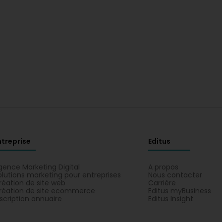
ntreprise
Editus
gence Marketing Digital
A propos
olutions marketing pour entreprises
Nous contacter
réation de site web
Carrière
réation de site ecommerce
Editus myBusiness
nscription annuaire
Editus Insight