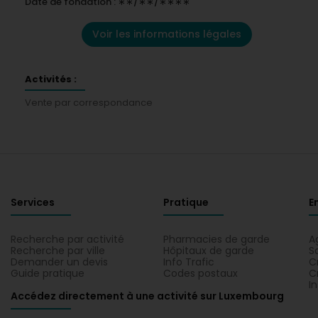
Date de fondation : ∗∗/∗∗/∗∗∗∗
Voir les informations légales
Activités :
Vente par correspondance
Services
Pratique
E
Recherche par activité
Pharmacies de garde
A
Recherche par ville
Hôpitaux de garde
S
Demander un devis
Info Trafic
C
Guide pratique
Codes postaux
C
I
Accédez directement à une activité sur Luxembourg