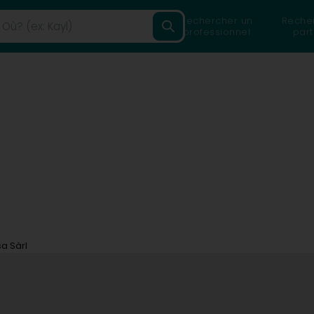
Rechercher un
Reche
professionnel
part
a Sàrl