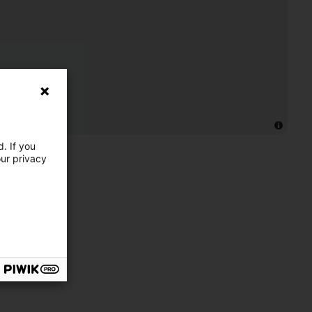
. If you
our privacy