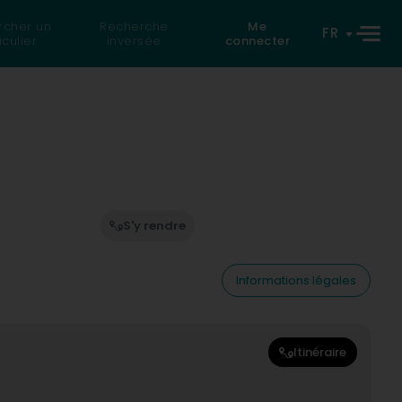
rcher un
Recherche
Me
FR
iculier
inversée
connecter
S'y rendre
Informations légales
Itinéraire