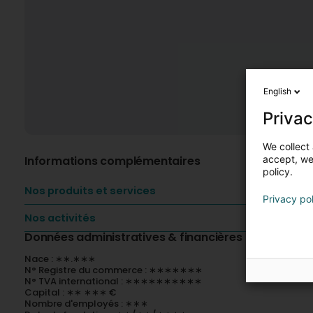
English
Privac
We collect 
Informations complémentaires
accept, we'
policy.
Nos produits et services
Privacy po
Nos activités
Données administratives & financières
Nace : ∗∗.∗∗∗
N° Registre du commerce : ∗∗∗∗∗∗∗
N° TVA international : ∗∗∗∗∗∗∗∗∗∗
Capital : ∗∗ ∗∗∗ €
Nombre d'employés : ∗∗∗