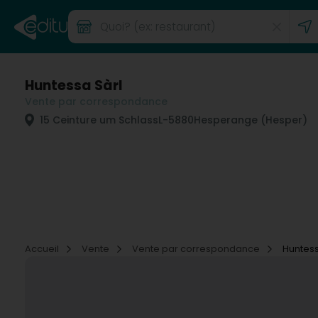
Huntessa Sàrl
Vente par correspondance
15 Ceinture um Schlass
L-5880
Hesperange (Hesper)
Accueil
Vente
Vente par correspondance
Huntess