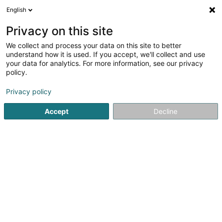
English
FR
Privacy on this site
We collect and process your data on this site to better
Hundephysio.lu
understand how it is used. If you accept, we'll collect and use
your data for analytics. For more information, see our privacy
Kinésithérapeute pour animaux
policy.
37CD Route de Luxembourg
L-6633
Wasserbillig (Waasserbëlleg)
Privacy policy
Accept
Decline
Voir le num. mobile
Voir le numéro
S'y rendre
Accueil
Animaux domestiques
Kinésithérapeute pour an