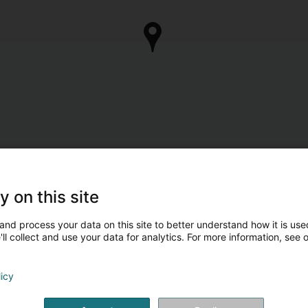
y on this site
and process your data on this site to better understand how it is used
ll collect and use your data for analytics. For more information, see 
licy