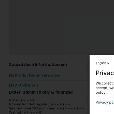
English
Zousätzlech Informatiounen
Privac
Eis Produkter an Zerwisser
We collect 
Eis Aktivitéiten
accept, we'
Daten administrativ & finanziell
policy.
Nace : ∗∗.∗∗∗
Privacy po
N° vum Handelsregister : ∗∗∗∗∗∗∗
International TVAsnummer : ∗∗∗∗∗∗∗∗∗∗
Kapital : ∗∗ ∗∗∗ €