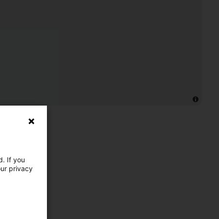
. If you
our privacy