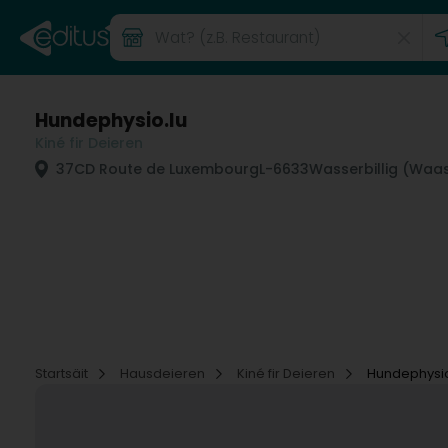
Hundephysio.lu
Kiné fir Deieren
37CD Route de Luxembourg
L-6633
Wasserbillig (Waa
Startsäit
Hausdeieren
Kiné fir Deieren
Hundephysio