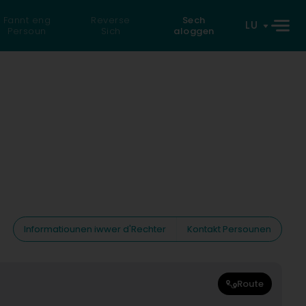
Fannt eng
Reverse
Sech
LU
Persoun
Sich
aloggen
Informatiounen iwwer d'Rechter
Kontakt Persounen
Route