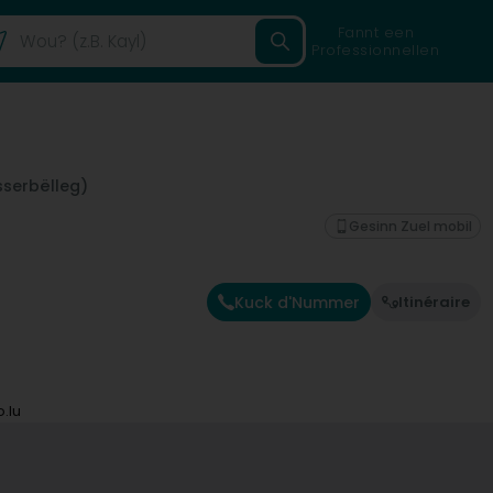
Fannt een
Professionnellen
sserbëlleg)
Gesinn Zuel mobil
Kuck d'Nummer
Itinéraire
.lu