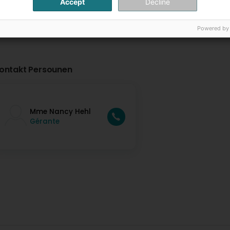
Accept
Decline
Powered by
ontakt Persounen
Mme Nancy Hehl
Gérante