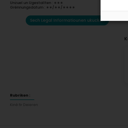
Unzuel un Ugestallten : ∗∗∗
Grënnungsdatum : ∗∗/∗∗/∗∗∗∗
Sech Legal Informatiounen ukucken
K
Rubriken :
Kiné fir Deieren