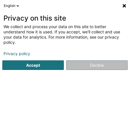
English
FR
Privacy on this site
We collect and process your data on this site to better
understand how it is used. If you accept, we'll collect and use
GNB Béton
your data for analytics. For more information, see our privacy
policy.
Béton prêt-à-l'emploi
Privacy policy
4
6
avis
Accept
Decline
222 Route de Bouillon
B-6700
Arlon (BELGIQUE)
Contact
Voir le numéro
Email
S'y rendre
Site web
Accueil
Béton
Béton prêt-à-l'emploi
GNB Béton