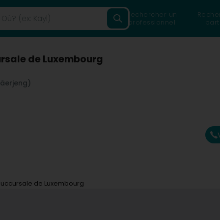
Rechercher un
Reche
professionnel
part
ursale de Luxembourg
äerjeng)
 Succursale de Luxembourg