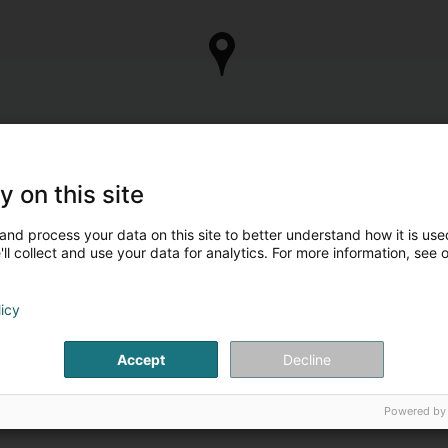
y on this site
and process your data on this site to better understand how it is used
ll collect and use your data for analytics. For more information, see 
licy
Accept
Decline
Powered by