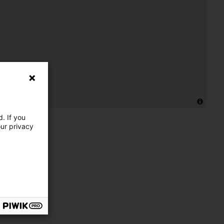
. If you
our privacy