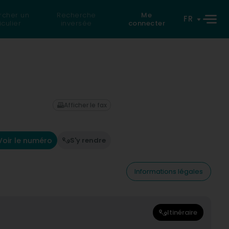
rcher un
Recherche
Me
FR
iculier
inversée
connecter
Afficher le fax
Voir le numéro
S'y rendre
Informations légales
Itinéraire