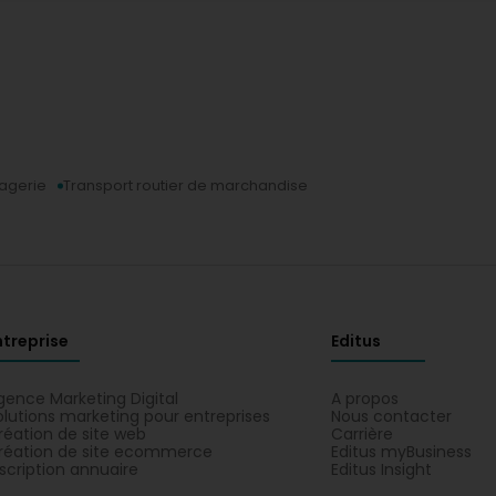
agerie
Transport routier de marchandise
ntreprise
Editus
gence Marketing Digital
A propos
olutions marketing pour entreprises
Nous contacter
réation de site web
Carrière
réation de site ecommerce
Editus myBusiness
nscription annuaire
Editus Insight