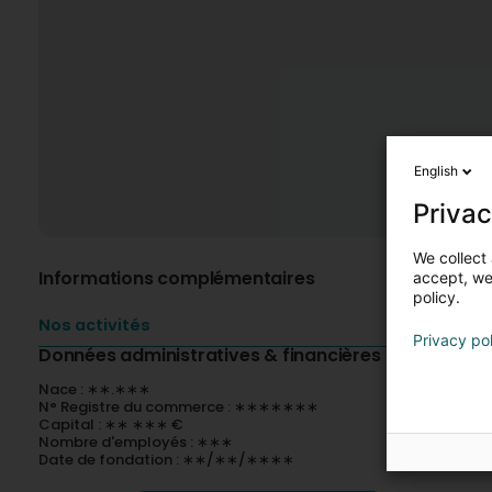
English
Privac
We collect 
Informations complémentaires
accept, we'
policy.
Nos activités
Privacy po
Données administratives & financières
Nace : ∗∗.∗∗∗
N° Registre du commerce : ∗∗∗∗∗∗∗
Capital : ∗∗ ∗∗∗ €
Nombre d'employés : ∗∗∗
Date de fondation : ∗∗/∗∗/∗∗∗∗