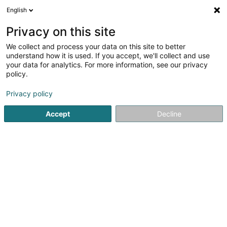
English
FR
Privacy on this site
We collect and process your data on this site to better
Gan Raphaël Asbl
understand how it is used. If you accept, we'll collect and use
your data for analytics. For more information, see our privacy
Périscolaire
policy.
76 Rue des Aubépines
L-1145
Luxembourg (Lëtzebuerg)
Privacy policy
Accept
Decline
Afficher le fax
Voir le num. mobile
Voir le numéro
S'y rendre
Accueil
Périscolaire
Gan Raphaël Asbl