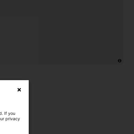
. If you
our privacy