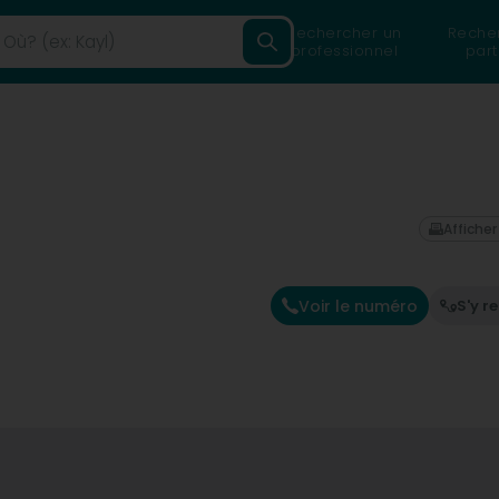
Rechercher un
Reche
professionnel
part
Afficher
Voir le numéro
S'y r