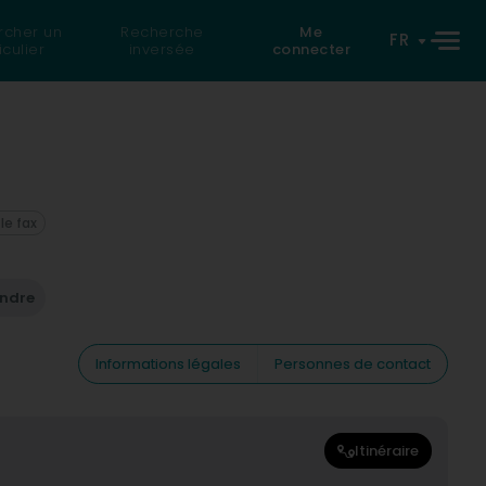
rcher un
Recherche
Me
FR
iculier
inversée
connecter
 le fax
endre
Informations légales
Personnes de contact
Itinéraire