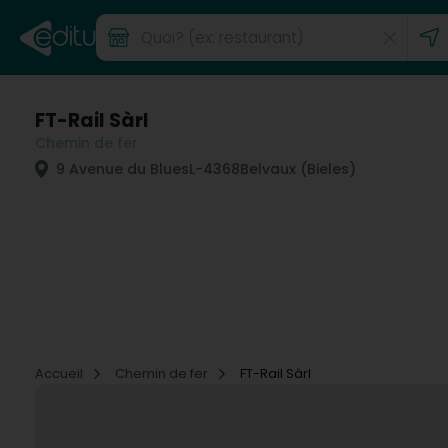
FT-Rail Sàrl
Chemin de fer
9 Avenue du Blues
L-4368
Belvaux (Bieles)
Accueil
Chemin de fer
FT-Rail Sàrl