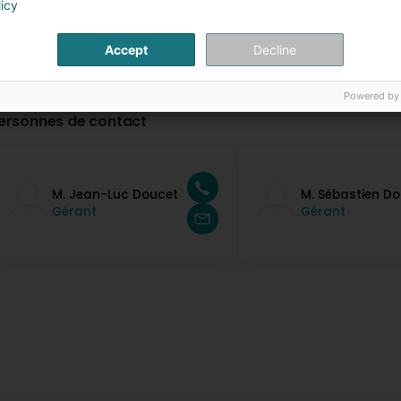
licy
Accept
Decline
Powered by
ersonnes de contact
M. Jean-Luc Doucet
M. Sébastien D
Gérant
Gérant