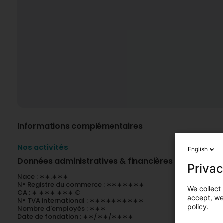
Informations complémentaires
Nos activités
English
Données administratives & financières
Privac
Nace : ∗∗.∗∗∗
N° Registre du commerce : ∗∗∗∗∗∗∗
We collect 
CA : ∗ ∗∗∗ ∗∗∗ €
accept, we'
N° TVA international : ∗∗∗∗∗∗∗∗∗∗
policy.
Nombre d'employés : ∗∗∗
Date de fondation : ∗∗/∗∗/∗∗∗∗