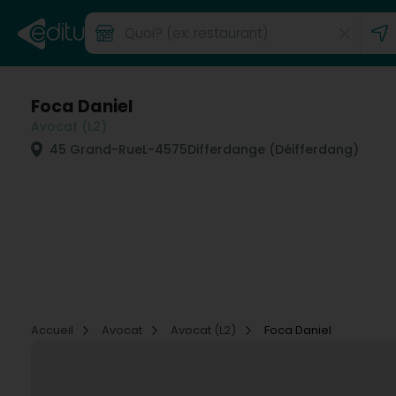
Foca Daniel
Avocat (L2)
45 Grand-Rue
L-4575
Differdange (Déifferdang)
Accueil
Avocat
Avocat (L2)
Foca Daniel