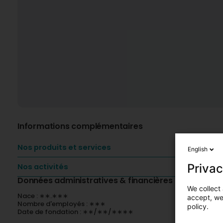
Informations complémentaires
Nos produits et services
English
Privac
Nos activités
Données administratives & financières
We collect 
Nace : ∗∗.∗∗∗
accept, we'
Nombre d'employés : ∗∗∗
policy.
Date de fondation : ∗∗/∗∗/∗∗∗∗