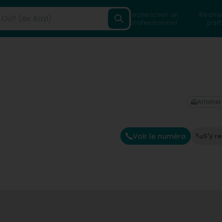
Rechercher un
Reche
professionnel
part
Afficher
Voir le numéro
S'y r