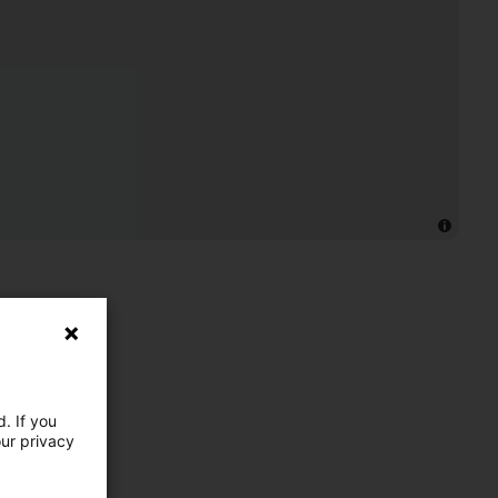
. If you
our privacy