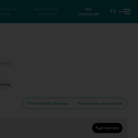
rcher un
Recherche
Me
FR
iculier
inversée
connecter
 le fax
endre
Informations légales
Personnes de contact
Itinéraire