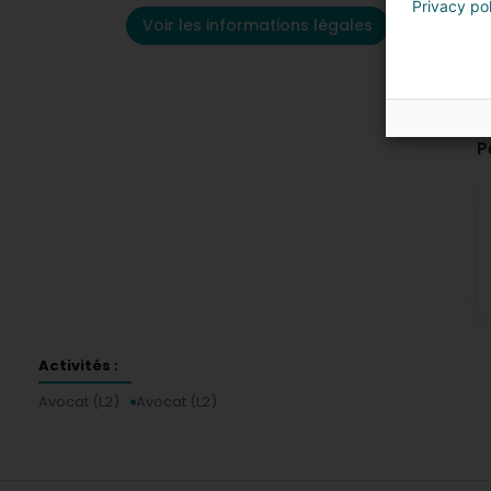
Privacy po
Voir les informations légales
P
Activités :
Avocat (L2)
Avocat (L2)