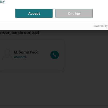
licy
Accept
Decline
Powered by
ersonnes de contact
M. Daniel Foca
Avocat