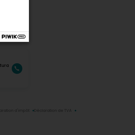
tura
aration d'impôt
Déclaration de TVA