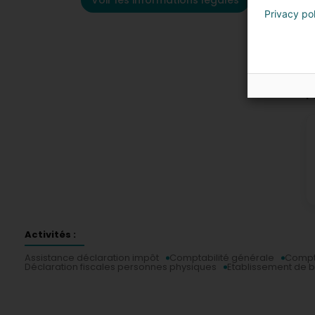
Voir les informations légales
Privacy po
P
Activités :
Assistance déclaration impôt
Comptabilité générale
Compt
Déclaration fiscales personnes physiques
Etablissement de b