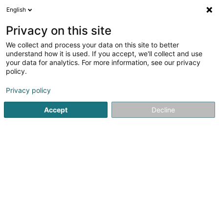
English
FR
Privacy on this site
We collect and process your data on this site to better
understand how it is used. If you accept, we'll collect and use
Expert Construction et
your data for analytics. For more information, see our privacy
Immobilier Sàrl
policy.
Rénovation
Privacy policy
105 Route d'Arlon
L-8009
Strassen (Stroossen)
Accept
Decline
Voir le num. mobile
Contact
Nos réalisa
Voir le numéro
Email
S'y rendre
Site web
Accueil
Rénovation
Expert Construction et Immobilier Sàrl