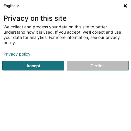
English
FR
Privacy on this site
We collect and process your data on this site to better
Europe Qualite Sàrl
understand how it is used. If you accept, we'll collect and use
your data for analytics. For more information, see our privacy
Mesure, contrôle et régulation - Instruments
électriques et électroniques de
policy.
1 Rue Geespelt
L-3378
Livange (Léiweng)
Privacy policy
Accept
Decline
Voir le numéro
S'y rendre
Accueil
Fourniture et accessoire électrique
Mesure, contrô