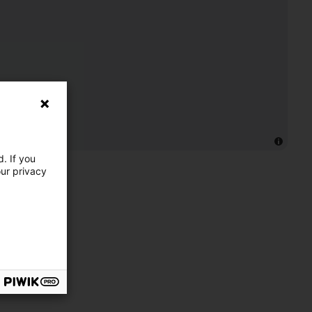
. If you
our privacy