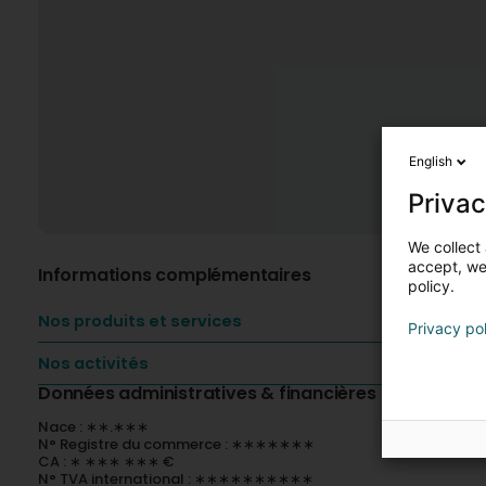
English
Privac
We collect 
accept, we'
Informations complémentaires
policy.
Nos produits et services
Privacy po
Nos activités
Données administratives & financières
Nace : ∗∗.∗∗∗
N° Registre du commerce : ∗∗∗∗∗∗∗
CA : ∗ ∗∗∗ ∗∗∗ €
N° TVA international : ∗∗∗∗∗∗∗∗∗∗