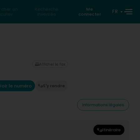
rcher un
Recherche
Me
FR
iculier
inversée
connecter
Afficher le fax
Voir le numéro
S'y rendre
Informations légales
Itinéraire