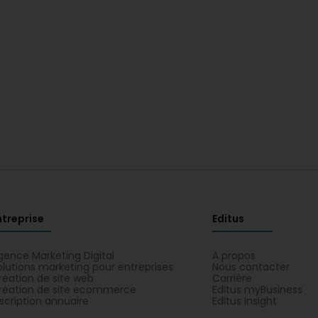
ntreprise
Editus
gence Marketing Digital
A propos
olutions marketing pour entreprises
Nous contacter
réation de site web
Carrière
réation de site ecommerce
Editus myBusiness
nscription annuaire
Editus Insight