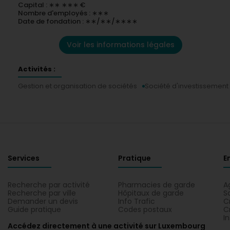
Capital : ∗∗ ∗∗∗ €
Nombre d'employés : ∗∗∗
Date de fondation : ∗∗/∗∗/∗∗∗∗
Voir les informations légales
Activités :
Gestion et organisation de sociétés
Société d'investissement
Services
Pratique
E
Recherche par activité
Pharmacies de garde
A
Recherche par ville
Hôpitaux de garde
S
Demander un devis
Info Trafic
C
Guide pratique
Codes postaux
C
I
Accédez directement à une activité sur Luxembourg