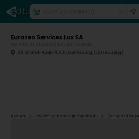
Eurazeo Services Lux SA
Gestion et organisation de sociétés
46 Grand-Rue
L-1660
Luxembourg (Lëtzebuerg)
Accueil
Investissement et financement
Gestion et orga