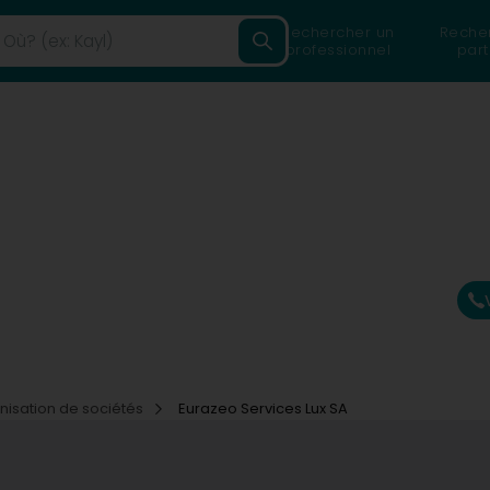
Rechercher un
Reche
professionnel
part
nisation de sociétés
Eurazeo Services Lux SA