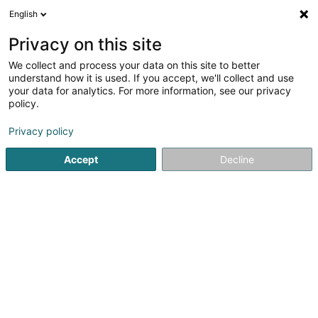
English
Privacy on this site
We collect and process your data on this site to better
understand how it is used. If you accept, we'll collect and use
Equipement pour station-service Luxembourg
your data for analytics. For more information, see our privacy
policy.
Equipement pour station-service
Privacy policy
Voir les 3 professionnels pour Equipement pour
Accept
Decline
station-service
Installation de pompes
(2 professionnels)
Maintenance de pompes
(4 professionnels)
Vente de pompes
(1 professionnel)