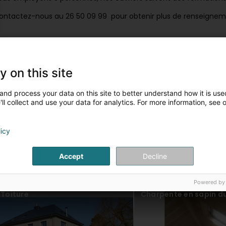
ontactez-nous au 26 50 09 99 pour obtenir plus de renseigneme
os articles
y on this site
Charpente
Toiture
and process your data on this site to better understand how it is used
ll collect and use your data for analytics. For more information, see 
licy
Accept
Decline
Powered by
Toiture
Charpente en sapin du