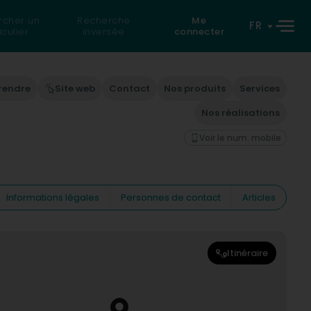
rcher un
Recherche
Me
FR
iculier
inversée
connecter
 rendre
Site web
Contact
Nos produits
Services
Nos réalisations
Voir le num. mobile
Informations légales
Personnes de contact
Articles
Itinéraire