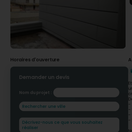
Horaires d'ouverture
A
Demander un devis
E
u
Nom du projet :
c
D
-
-
- 
- 
N