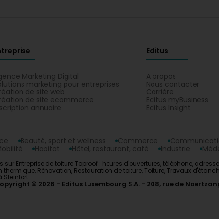
ntreprise
Editus
gence Marketing Digital
A propos
olutions marketing pour entreprises
Nous contacter
réation de site web
Carrière
réation de site ecommerce
Editus myBusiness
nscription annuaire
Editus Insight
nce
Beauté, sport et wellness
Commerce
Communicatio
obilité
Habitat
Hôtel, restaurant, café
Industrie
Méde
s sur Entreprise de toiture Toproof : heures d'ouvertures, téléphone, adresse
on thermique, Rénovation, Restauration de toiture, Toiture, Travaux d'étanch
 Steinfort.
opyright © 2026
Editus Luxembourg S.A.
208, rue de Noertzan