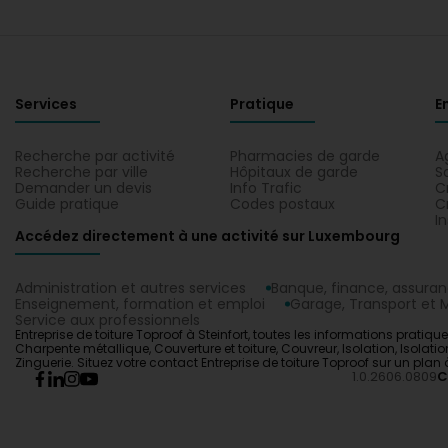
Services
Pratique
E
Recherche par activité
Pharmacies de garde
A
Recherche par ville
Hôpitaux de garde
S
Demander un devis
Info Trafic
C
Guide pratique
Codes postaux
C
I
Accédez directement à une activité sur Luxembourg
Administration et autres services
Banque, finance, assura
Enseignement, formation et emploi
Garage, Transport et M
Service aux professionnels
Entreprise de toiture Toproof à Steinfort, toutes les informations pratique
Charpente métallique, Couverture et toiture, Couvreur, Isolation, Isolati
Zinguerie. Situez votre contact Entreprise de toiture Toproof sur un plan à
1.0.2606.0809
C