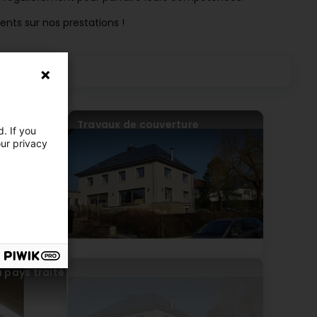
nts sur nos prestations !
Travaux de couverture
. If you
our privacy
 pays traité