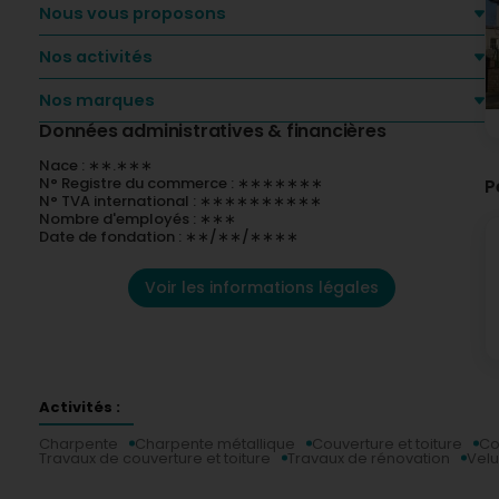
Nous vous proposons
Nos activités
Nos marques
Données administratives & financières
Nace : ∗∗.∗∗∗
N° Registre du commerce : ∗∗∗∗∗∗∗
P
N° TVA international : ∗∗∗∗∗∗∗∗∗∗
Nombre d'employés : ∗∗∗
Date de fondation : ∗∗/∗∗/∗∗∗∗
Voir les informations légales
Activités :
Charpente
Charpente métallique
Couverture et toiture
Co
Travaux de couverture et toiture
Travaux de rénovation
Velu