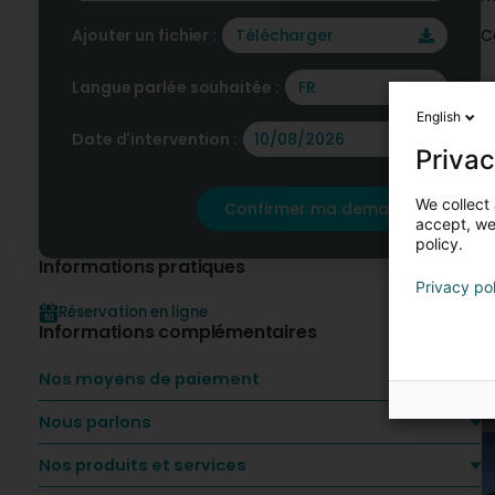
Ajouter un fichier :
Télécharger
C
Langue parlée souhaitée :
FR
English
Date d'intervention :
N
Privac
We collect 
Confirmer ma demande
accept, we'
policy.
Informations pratiques
Privacy po
Réservation en ligne
Informations complémentaires
Nos moyens de paiement
Nous parlons
Nos produits et services