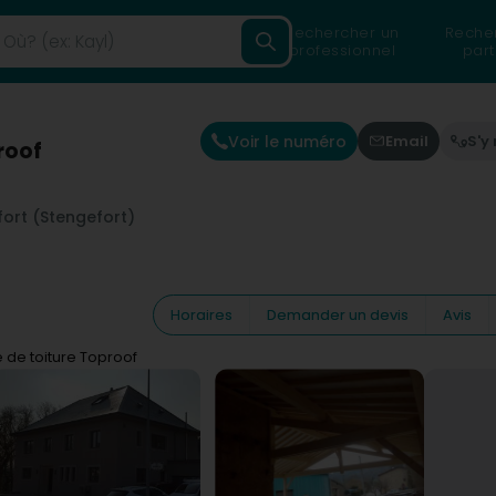
Rechercher un
Reche
professionnel
part
Voir le numéro
Email
S'y
roof
fort (Stengefort)
Horaires
Demander un devis
Avis
e de toiture Toproof