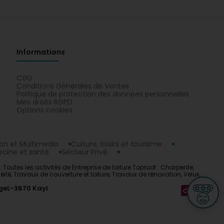
Informations
CGU
Conditions Générales de Ventes
Politique de protection des données personnelles
Mes droits RGPD
Options cookies
n et Multimedia
Culture, loisirs et tourisme
cine et santé
Secteur Privé
. Toutes les activités de Entreprise de toiture Toproof : Charpente,
éité, Travaux de couverture et toiture, Travaux de rénovation, Velux,
ge
L-3670 Kayl